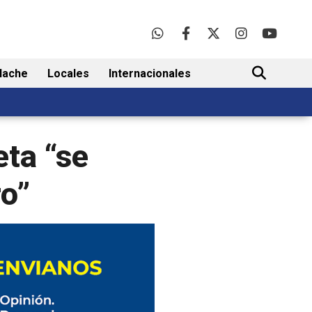
lache
Locales
Internacionales
BUSCAR
eta “se
ro”