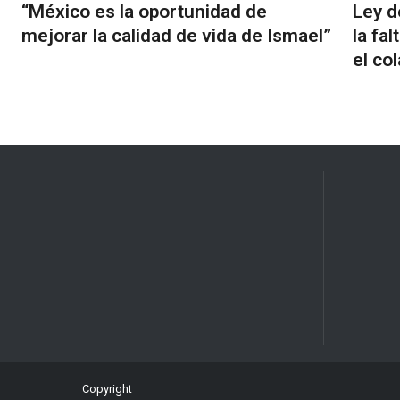
“México es la oportunidad de
Ley d
mejorar la calidad de vida de Ismael”
la fa
el co
Copyright