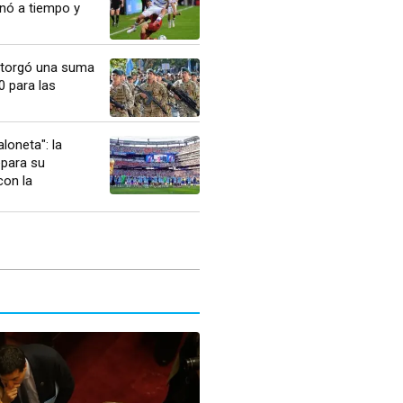
nó a tiempo y
otorgó una suma
0 para las
loneta": la
epara su
con la