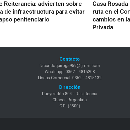
e Reiterancia: advierten sobre
Casa Rosada 
lta de infraestructura para evitar
ruta en el Co
lapso penitenciario
cambios en l
Privada
Contacto
facundoquiroga959@gmail.com
Whatsapp: 0362 - 4815208
Líneas Comercial: 0362 - 4815132
Dirección
Pueyrredón 804 - Resistencia
Chaco - Argentina
C.P.: (3500)