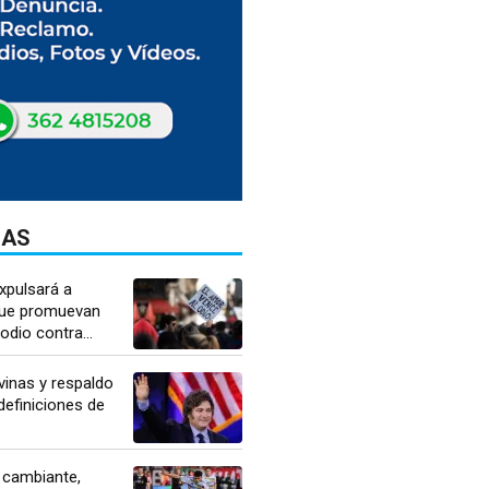
DAS
xpulsará a
que promuevan
dio contra...
lvinas y respaldo
 definiciones de
 cambiante,