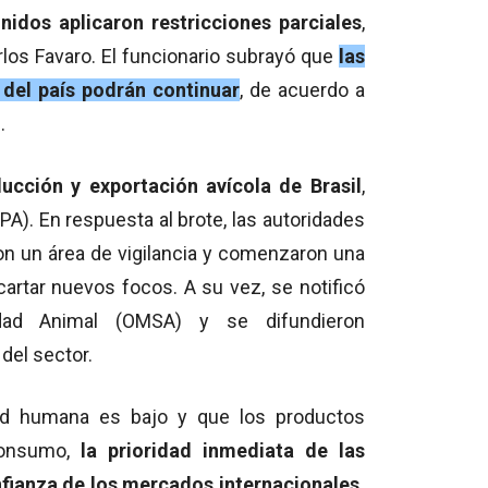
idos aplicaron restricciones parciales
,
arlos Favaro. El funcionario subrayó que
las
del país podrán continuar
, de acuerdo a
.
cción y exportación avícola de Brasil
,
A). En respuesta al brote, las autoridades
ron un área de vigilancia y comenzaron una
cartar nuevos focos. A su vez, se notificó
dad Animal (OMSA) y se difundieron
del sector.
lud humana es bajo y que los productos
consumo,
la prioridad inmediata de las
nfianza de los mercados internacionales.