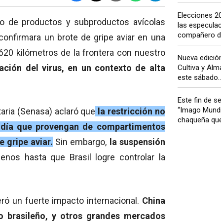
Elecciones 20
so de productos y subproductos avícolas
las especulac
compañero de
 confirmara un brote de gripe aviar en una
620 kilómetros de la frontera con nuestro
Nueva edición
ción del virus, en un contexto de alta
Cultiva y Al
este sábado..
Este fin de 
“Imago Mundi”
taria (Senasa) aclaró que
la restricción no
chaqueña que.
un día que provengan de compartimentos
 gripe aviar.
Sin embargo,
la suspensión
menos hasta que Brasil logre controlar la
ró un fuerte impacto internacional.
China
lo brasileño, y otros grandes mercados