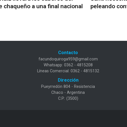
 chaqueño a una final nacional
peleando cont
Contacto
facundoquiroga959@gmail.com
Whatsapp: 0362 - 4815208
Líneas Comercial: 0362 - 4815132
Dirección
Pueyrredón 804 - Resistencia
Chaco - Argentina
C.P.: (3500)