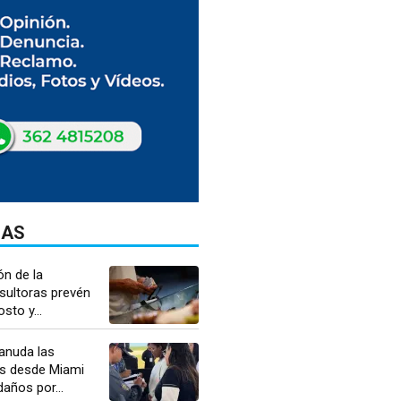
DAS
n de la
nsultoras prevén
sto y...
anuda las
s desde Miami
daños por...