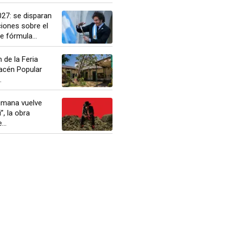
27: se disparan
iones sobre el
 fórmula...
 de la Feria
macén Popular
.
semana vuelve
, la obra
..