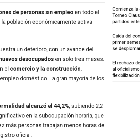
Comienza la 
lones de personas sin empleo
en todo el
Torneo Claus
ue la población económicamente activa
partidos este.
Caída del co
primer semes
se desploman 
estra un deterioro, con un avance del
 nuevos desocupados
en solo tres meses.
El rechazo de
n el
comercio y la construcción
,
al oficialismo 
flexibilización.
l empleo doméstico. La gran mayoría de los
ormalidad alcanzó el 44,2%
, subiendo 2,2
nificativo en la subocupación horaria, que
a vez más personas trabajan menos horas de
istro oficial.