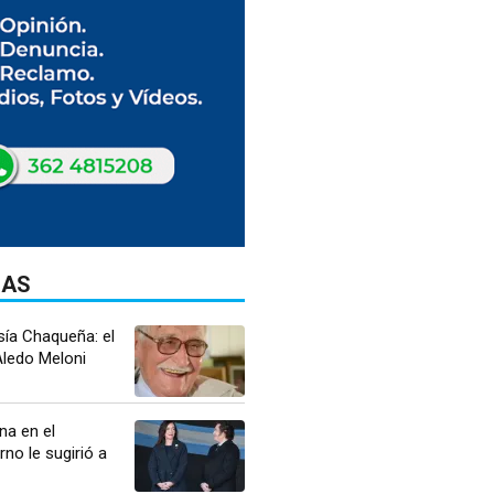
DAS
sía Chaqueña: el
ledo Meloni
na en el
rno le sugirió a