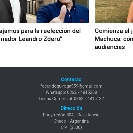
ajamos para la reelección del
Comienza el j
nador Leandro Zdero"
Machuca: cóm
audiencias
Contacto
facundoquiroga959@gmail.com
Whatsapp: 0362 - 4815208
Líneas Comercial: 0362 - 4815132
Dirección
Pueyrredón 804 - Resistencia
Chaco - Argentina
C.P.: (3500)