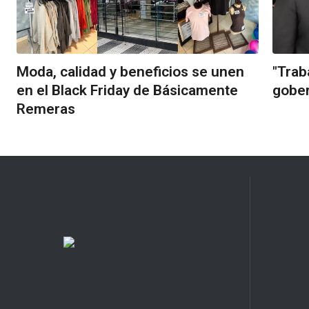
Moda, calidad y beneficios se unen
"Trab
en el Black Friday de Básicamente
gober
Remeras