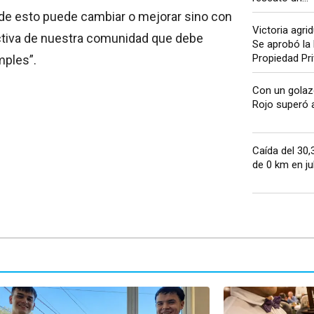
 de esto puede cambiar o mejorar sino con
Victoria agrid
ectiva de nuestra comunidad que debe
Se aprobó la
Propiedad Priv
mples”.
Con un golazo
Rojo superó a 
Caída del 30,
de 0 km en juli