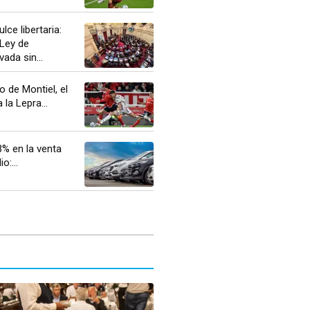
ulce libertaria:
 Ley de
ada sin...
 de Montiel, el
la Lepra...
3% en la venta
o:...