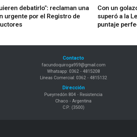
uieren debatirlo": reclaman una
Con un golazo
n urgente por el Registro de
superó a la L
uctores
puntaje perfe
Contacto
facundoquiroga959@gmail.com
Whatsapp: 0362 - 4815208
Líneas Comercial: 0362 - 4815132
Dirección
Pueyrredón 804 - Resistencia
Chaco - Argentina
C.P.: (3500)