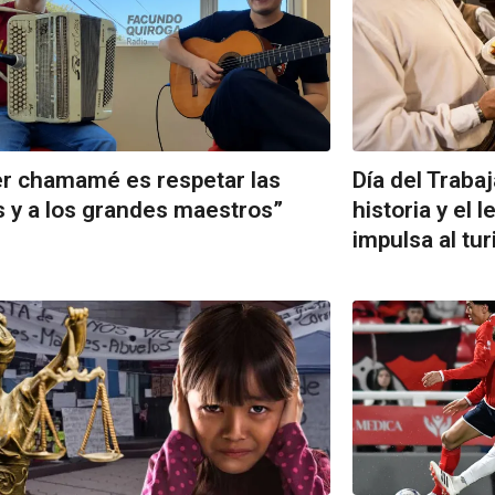
r chamamé es respetar las
Día del Traba
s y a los grandes maestros”
historia y el 
impulsa al tu