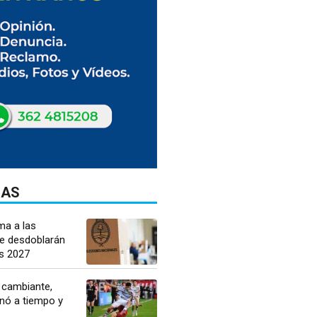
DAS
a a las
ue desdoblarán
es 2027
 cambiante,
nó a tiempo y