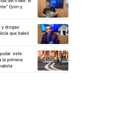
da del n'viké: el
nte" Qom y...
l y drogas:
licía que baleó
yudar: este
 la primera
alista