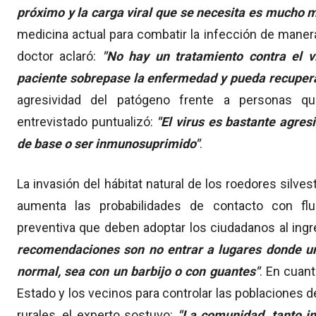
próximo y la carga viral que se necesita es mucho m
medicina actual para combatir la infección de manera
doctor aclaró:
"No hay un tratamiento contra el v
paciente sobrepase la enfermedad y pueda recuperar
agresividad del patógeno frente a personas qu
entrevistado puntualizó:
"El virus es bastante agre
de base o ser inmunosuprimido"
.
La invasión del hábitat natural de los roedores silve
aumenta las probabilidades de contacto con fl
preventiva que deben adoptar los ciudadanos al ingr
recomendaciones son no entrar a lugares donde un
normal, sea con un barbijo o con guantes"
. En cuant
Estado y los vecinos para controlar las poblaciones d
rurales, el experto sostuvo:
"La comunidad, tanto i