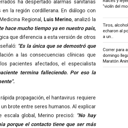
Raíces y leyen
rrados ha despertado alarmas sanitarias
"violín del mo
 en la región cordillerana. En diálogo con
e Medicina Regional,
Luis Merino
, analizó la
Tiros, alcoho
nte hace mucho tiempo ya en nuestro país,
echaron al po
ógica que diferencia a esta versión de otros
a un...
 señaló:
"Es la única que se demostró que
Correr para a
elación a las consecuencias clínicas que
domingo llega
Maratón Anim
os pacientes afectados, el especialista
paciente termina falleciendo. Por eso la
mente".
rápida propagación, el hantavirus requiere
 un brote entre seres humanos. Al explicar
 escala global, Merino precisó:
"No hay
a porque el contacto tiene que ser más