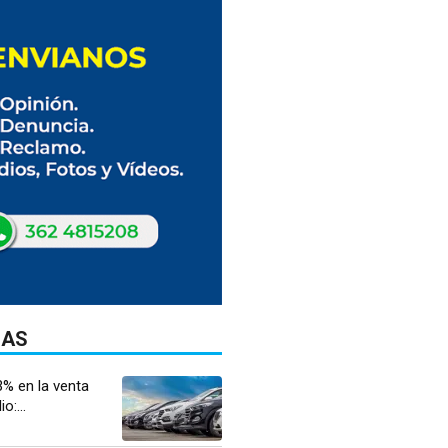
DAS
3% en la venta
o:...