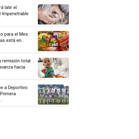
á latir el
l Impenetrable
lo para el Mes
as está en...
a remisión total
avanza hacia
be a Deportivo
 Primera
..