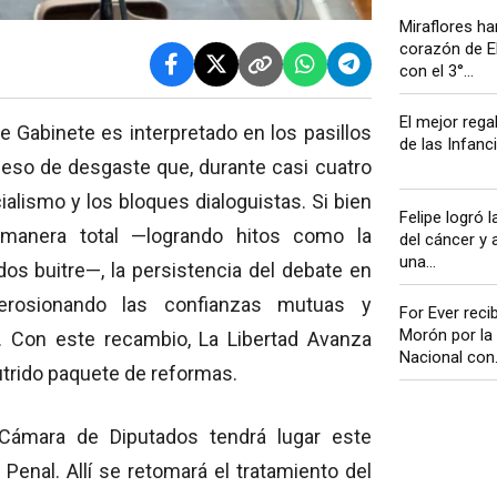
Miraflores har
corazón de E
con el 3°...
El mejor rega
e Gabinete es interpretado en los pasillos
de las Infanci
ceso de desgaste que, durante casi cuatro
cialismo y los bloques dialoguistas. Si bien
Felipe logró l
e manera total —logrando hitos como la
del cáncer y 
una...
os buitre—, la persistencia del debate en
 erosionando las confianzas mutuas y
For Ever reci
Morón por la
 Con este recambio, La Libertad Avanza
Nacional con.
utrido paquete de reformas.
 Cámara de Diputados tendrá lugar este
Penal. Allí se retomará el tratamiento del