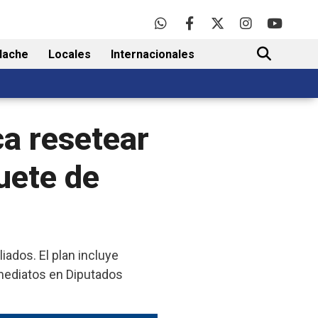
lache
Locales
Internacionales
BUSCAR
ca resetear
uete de
iados. El plan incluye
mediatos en Diputados