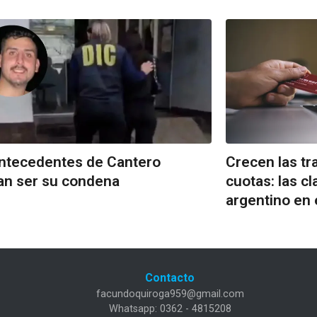
ntecedentes de Cantero
Crecen las tr
an ser su condena
cuotas: las 
argentino en 
Contacto
facundoquiroga959@gmail.com
Whatsapp: 0362 - 4815208