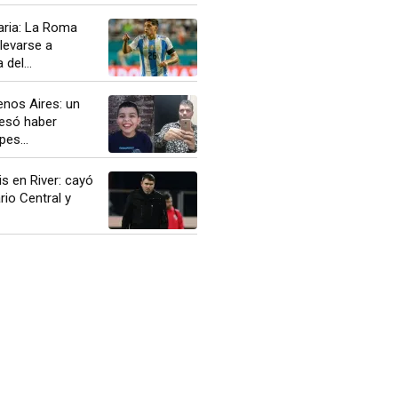
aria: La Roma
llevarse a
del...
enos Aires: un
esó haber
es...
is en River: cayó
io Central y