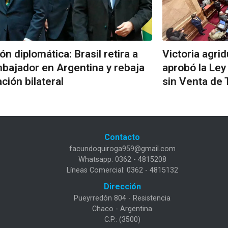
ón diplomática: Brasil retira a
Victoria agrid
bajador en Argentina y rebaja
aprobó la Ley
ación bilateral
sin Venta de 
Contacto
facundoquiroga959@gmail.com
Whatsapp: 0362 - 4815208
Líneas Comercial: 0362 - 4815132
Dirección
Pueyrredón 804 - Resistencia
Chaco - Argentina
C.P.: (3500)