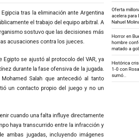
Oferta millon
n Egipcia tras la eliminación ante Argentina
acelera para 
blicamente el trabajo del equipo arbitral. A
Nahuel Molina 
 el organismo sostuvo que las decisiones más
Horror en Bu
las acusaciones contra los jueces.
hombre conf
matado a golp
de Egipto se ajustó al protocolo del VAR, ya
Histórica cris
ínez durante la fase ofensiva de la jugada.
1-0 con Rosar
sumó...
y Mohamed Salah que antecedió al tanto
tió un contacto propio del juego y no un
venir cuando una falta influye directamente
mpo haya transcurrido entre la infracción y
s de ambas jugadas, incluyendo imágenes