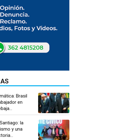
DAS
mática: Brasil
mbajador en
baja...
antiago: la
nismo y una
toria...