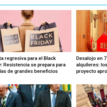
a regresiva para el Black
Desalojo en 
y: Resistencia se prepara para
alquileres: lo
ías de grandes beneficios
proyecto apr