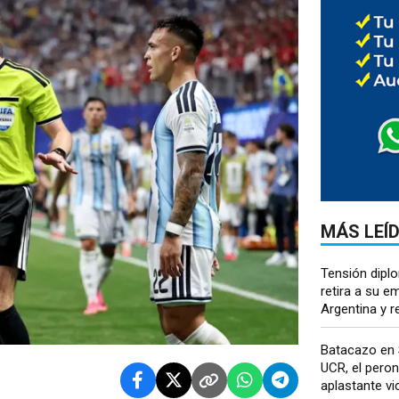
MÁS LEÍ
Tensión diplo
retira a su e
Argentina y re
Batacazo en S
UCR, el pero
aplastante vic