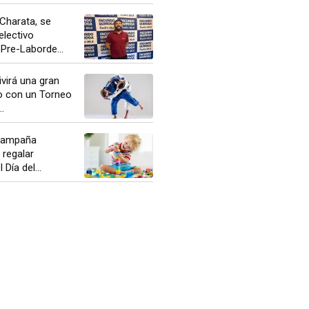
Charata, se
electivo
 Pre-Laborde...
ivirá una gran
do con un Torneo
.
campaña
 regalar
 Día del...