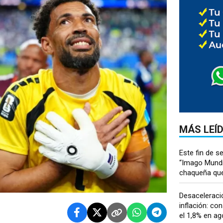
MÁS LEÍ
Este fin de 
“Imago Mundi”
chaqueña que.
Desaceleració
inflación: co
el 1,8% en ago