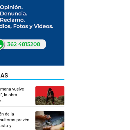
DAS
semana vuelve
, la obra
..
n de la
nsultoras prevén
sto y...