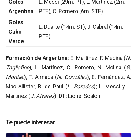
Goles
L. Messi (29m. PT), L. Martínez (2m.
Argentina
PTE), C. Romero (6m. STE)
Goles
L. Duarte (14m. ST), J. Cabral (14m.
Cabo
PTE)
Verde
Formación de Argentina:
E. Martínez; F. Medina (
N.
Tagliafico
), L. Martínez, C. Romero, N. Molina (
G.
Montiel
); T. Almada (
N. González
), E. Fernández, A.
Mac Allister, R. de Paul (
L. Paredes
); L. Messi y L.
Martínez (
J. Álvarez
).
DT:
Lionel Scaloni.
Te puede interesar