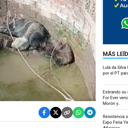
MÁS LEÍ
Lula da Silva 
por el PT para
Estirando su
For Ever venc
Morón y...
Resistencia s
Expo Feria Y
Alfajores