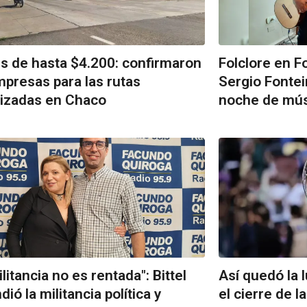
s de hasta $4.200: confirmaron
Folclore en F
mpresas para las rutas
Sergio Fonte
tizadas en Chaco
noche de mús
ilitancia no es rentada": Bittel
Así quedó la 
ió la militancia política y
el cierre de l