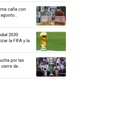
oma caña con
 agosto...
ndial 2030:
izar la FIFA y la
lucha por las
cierre de...