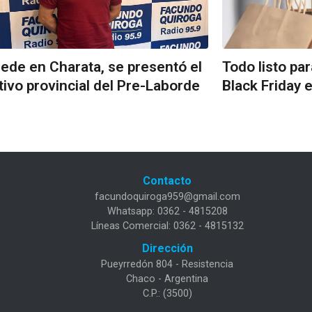
ede en Charata, se presentó el
Todo listo pa
tivo provincial del Pre-Laborde
Black Friday 
Contacto
facundoquiroga959@gmail.com
Whatsapp: 0362 - 4815208
Líneas Comercial: 0362 - 4815132
Dirección
Pueyrredón 804 - Resistencia
Chaco - Argentina
C.P.: (3500)