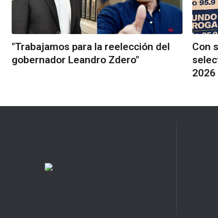
"Trabajamos para la reelección del
Con s
gobernador Leandro Zdero"
selec
2026