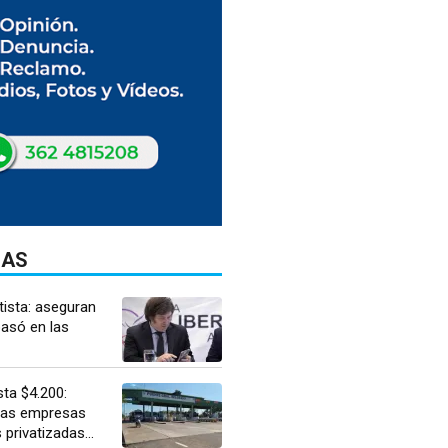
DAS
tista: aseguran
basó en las
ta $4.200:
las empresas
 privatizadas...