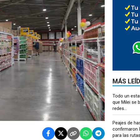
MÁS LEÍ
Todo un esta
que Milei se 
redes...
Peajes de has
confirmaron 
para las rutas