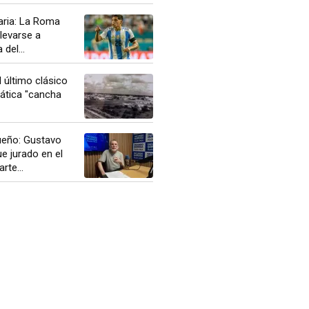
aria: La Roma
llevarse a
del...
 último clásico
ática "cancha
ueño: Gustavo
ue jurado en el
rte...