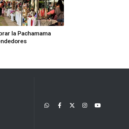
ebrar la Pachamama
endedores