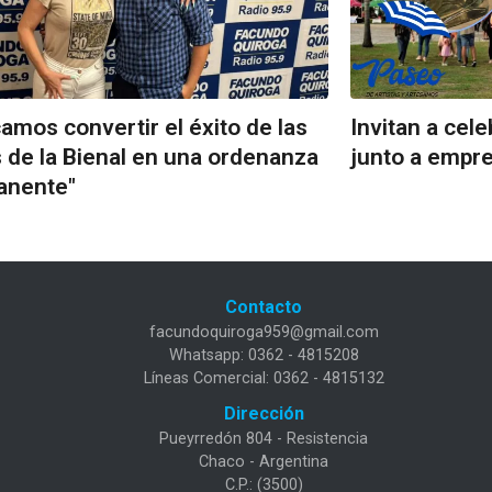
amos convertir el éxito de las
Invitan a cel
s de la Bienal en una ordenanza
junto a empr
anente"
Contacto
facundoquiroga959@gmail.com
Whatsapp: 0362 - 4815208
Líneas Comercial: 0362 - 4815132
Dirección
Pueyrredón 804 - Resistencia
Chaco - Argentina
C.P.: (3500)