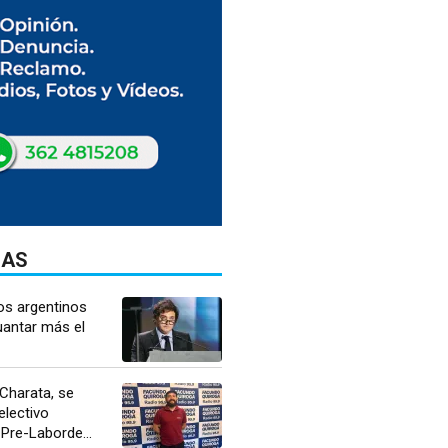
DAS
os argentinos
uantar más el
Charata, se
electivo
 Pre-Laborde...