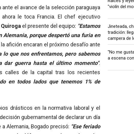
Raíces y leyen
"violín del mo
 ante el avance de la selección paraguaya
 ahora le toca Francia. El chef ejecutivo
 Quiroga
el presente del equipo:
"Estamos
Jineteada, 
tradición: lle
on Alemania, porque despertó una furia en
campera de lo
y la afición encaran el próximo desafío ante
"No me gusta 
a lo que nos enfrentamos, pero sabemos
a escena con 
a dar guerra hasta el último momento"
.
 calles de la capital tras los recientes
ndo en todos lados que tenemos 1% de
ios drásticos en la normativa laboral y el
a decisión gubernamental de declarar un día
te a Alemania, Bogado precisó:
"Ese feriado