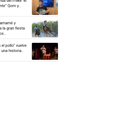
da del n'viké: el
nte" Qom y...
chamamé y
ga la gran fiesta
s...
el pollo" vuelve
una historia...