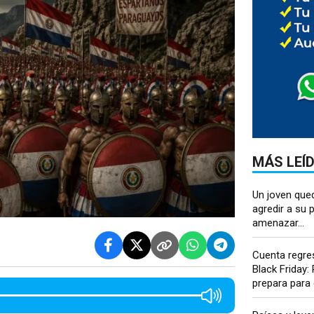
MÁS LEÍ
Un joven que
agredir a su p
amenazar...
Cuenta regres
Black Friday:
prepara para 