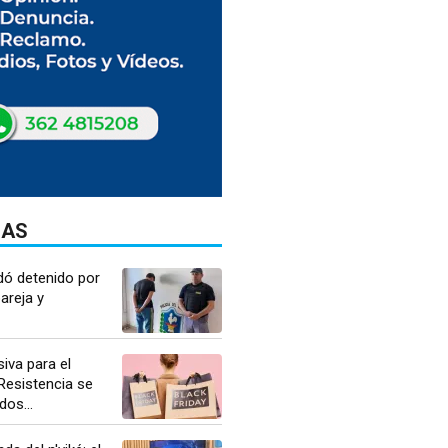
DAS
dó detenido por
areja y
iva para el
 Resistencia se
dos...