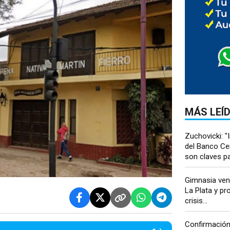
MÁS LEÍ
Zuchovicki: 
del Banco Cen
son claves par
Gimnasia venc
La Plata y pr
crisis...
Confirmación 