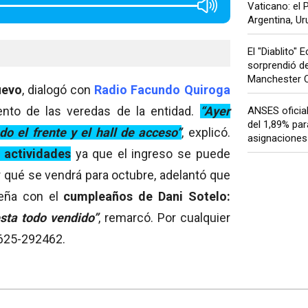
Vaticano: el P
Argentina, Uru
El "Diablito" 
sorprendió de
Manchester Ci
uevo
, dialogó con
Radio Facundo Quiroga
nto de las veredas de la entidad.
‘‘Ayer
ANSES oficia
del 1,89% par
o el frente y el hall de acceso’’
, explicó.
asignaciones 
 actividades
ya que el ingreso se puede
r qué se vendrá para octubre, adelantó que
Peña con el
cumpleaños de Dani Sotelo:
sta todo vendido’’
, remarcó. Por cualquier
3625-292462.