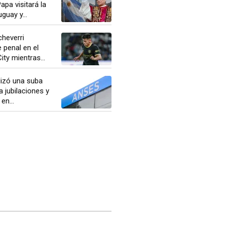
apa visitará la
guay y...
Echeverri
 penal en el
ty mientras...
lizó una suba
a jubilaciones y
en...