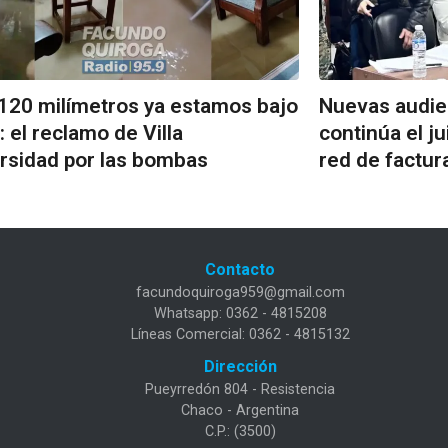
120 milímetros ya estamos bajo
Nuevas audie
: el reclamo de Villa
continúa el ju
rsidad por las bombas
red de factur
Contacto
facundoquiroga959@gmail.com
Whatsapp: 0362 - 4815208
Líneas Comercial: 0362 - 4815132
Dirección
Pueyrredón 804 - Resistencia
Chaco - Argentina
C.P.: (3500)