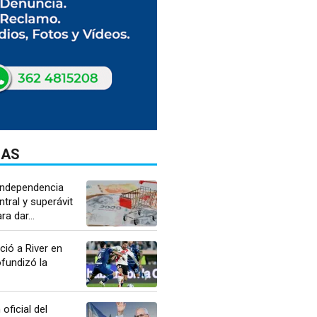
DAS
"Independencia
tral y superávit
a dar...
ió a River en
ofundizó la
oficial del