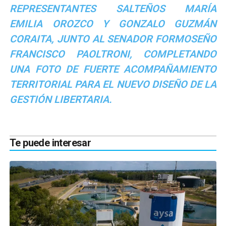
REPRESENTANTES SALTEÑOS MARÍA
EMILIA OROZCO Y GONZALO GUZMÁN
CORAITA, JUNTO AL SENADOR FORMOSEÑO
FRANCISCO PAOLTRONI, COMPLETANDO
UNA FOTO DE FUERTE ACOMPAÑAMIENTO
TERRITORIAL PARA EL NUEVO DISEÑO DE LA
GESTIÓN LIBERTARIA.
Te puede interesar