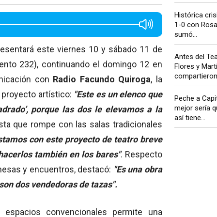
Histórica cris
1-0 con Rosar
sumó...
presentará este viernes 10 y sábado 11 de
Antes del Te
iento 232), continuando el domingo 12 en
Flores y Mart
compartieron 
unicación con
Radio Facundo Quiroga
, la
proyecto artístico:
"Este es un elenco que
Peche a Capit
mejor sería q
drado’, porque las dos le elevamos a la
así tiene...
esta que rompe con las salas tradicionales
stamos con este proyecto de teatro breve
hacerlos también en los bares"
. Respecto
 mesas y encuentros, destacó:
"Es una obra
 son dos vendedoras de tazas".
s espacios convencionales permite una