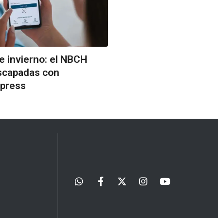
e invierno: el NBCH
escapadas con
press