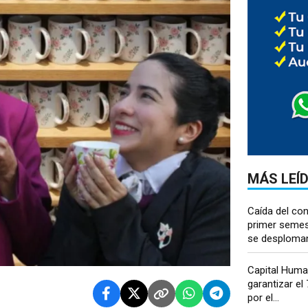
MÁS LEÍ
Caída del co
primer semes
se desploman 
Capital Huma
garantizar el
por el...