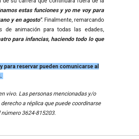
l de su carrera que continuará fuera de la
namos estas funciones y yo me voy para
rano y en agosto"
. Finalmente, remarcando
as de animación para todas las edades,
atro para infancias, haciendo todo lo que
 y para reservar pueden comunicarse al
.
a en vivo. Las personas mencionadas y/o
 derecho a réplica que puede coordinarse
l número 3624-815203.