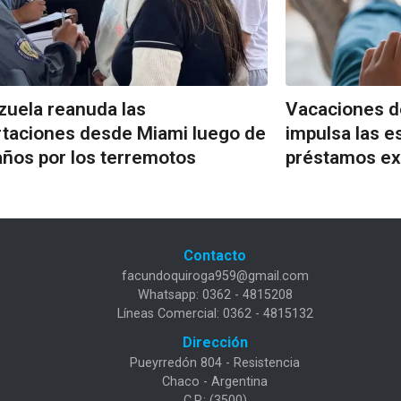
uela reanuda las
Vacaciones d
taciones desde Miami luego de
impulsa las 
años por los terremotos
préstamos ex
Contacto
facundoquiroga959@gmail.com
Whatsapp: 0362 - 4815208
Líneas Comercial: 0362 - 4815132
Dirección
Pueyrredón 804 - Resistencia
Chaco - Argentina
C.P.: (3500)