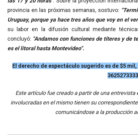
las 17 y 20 horas"
. Sobre la proyección internaciona
provincia en las próximas semanas, sostuvo:
"Termi
Uruguay, porque ya hace tres años que voy en el ve
su labor en la difusión cultural mediante técnic
concluyó:
"Andamos con funciones de títeres y de te
es el litoral hasta Montevideo".
El derecho de espectáculo sugerido es de $5 mil,
3625273333
Este artículo fue creado a partir de una entrevist
involucradas en el mismo tienen su correspondiente
comunicándose a la producción a