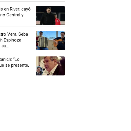
is en River: cayó
io Central y
atro Vera, Seba
ín Espinoza
su...
anich: “Lo
ue se presente,