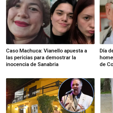
Caso Machuca: Vianello apuesta a
Día d
las pericias para demostrar la
homen
inocencia de Sanabria
de Co