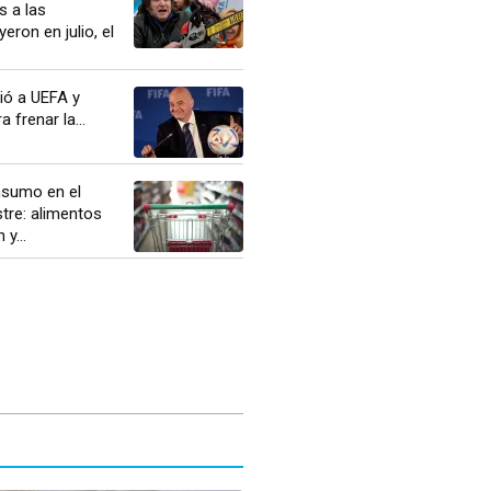
s a las
eron en julio, el
ió a UEFA y
 frenar la...
nsumo en el
tre: alimentos
y...