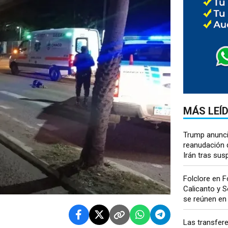
MÁS LEÍ
Trump anunci
reanudación 
Irán tras sus
Folclore en F
Calicanto y S
se reúnen en 
Las transfer