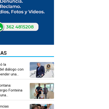
DAS
ó la
del diálogo con
pender una...
ontana:
ergio Fonteina
una...
encias