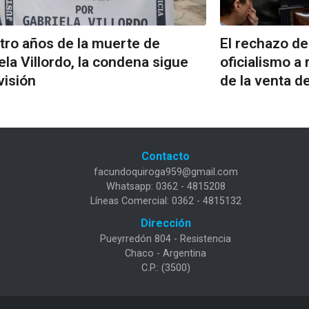
tro años de la muerte de
El rechazo de 
ela Villordo, la condena sigue
oficialismo a r
visión
de la venta de
Contacto
facundoquiroga959@gmail.com
Whatsapp: 0362 - 4815208
Líneas Comercial: 0362 - 4815132
Dirección
Pueyrredón 804 - Resistencia
Chaco - Argentina
C.P.: (3500)