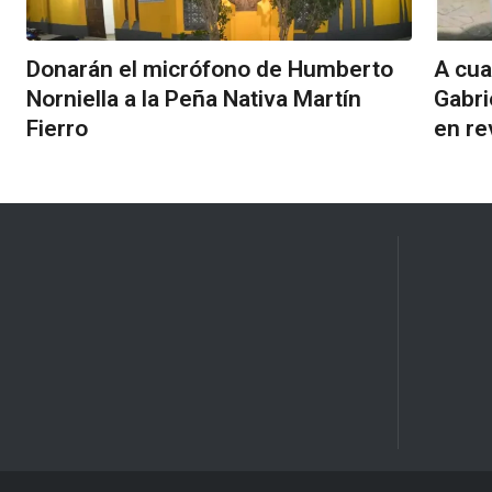
Donarán el micrófono de Humberto
A cua
Norniella a la Peña Nativa Martín
Gabri
Fierro
en re