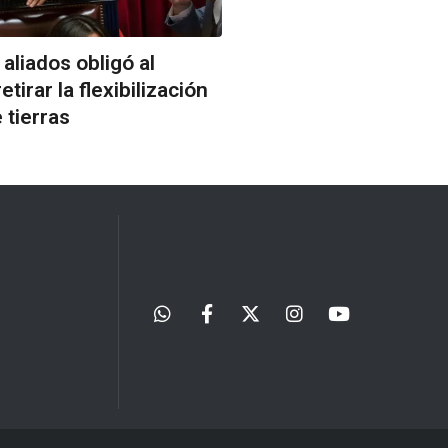
aliados obligó al
etirar la flexibilización
 tierras