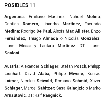
POSIBLES 11
Argentina:
Emiliano Martínez; Nahuel
Molina
,
Cristian
Romero
, Lisandro
Martínez
, Facundo
Medina
; Rodrigo
De Paul
, Alexis
Mac Allister
, Enzo
Fernández
,
Thiago
Almada
o Nicolás
González
;
Lionel
Messi
y Lautaro
Martíne
z
. DT: Lionel
Scaloni
.
Austria:
Alexander
Schlager
; Stefan
Posch
, Philipp
Lienhart
, David
Alaba
, Philipp
Mwene
; Konrad
Laimer
, Nicolas
Seiwald
; Romano
Schmid
, Xaver
Schlager
, Marcel
Sabitzer
;
Sasa
Kaladjzic
o Marko
Arnautovic
. DT: Ralf
Rangnick.