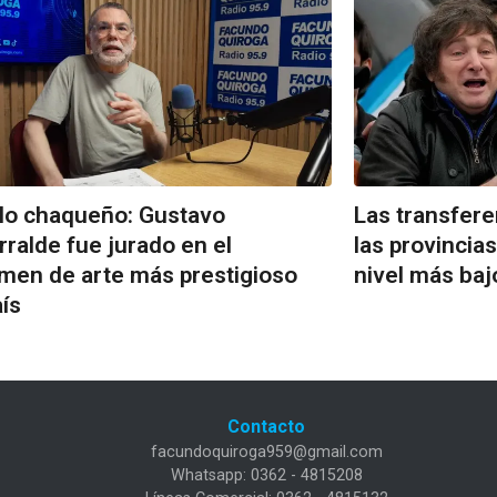
lo chaqueño: Gustavo
Las transfere
rralde fue jurado en el
las provincias
men de arte más prestigioso
nivel más ba
aís
Contacto
facundoquiroga959@gmail.com
Whatsapp: 0362 - 4815208