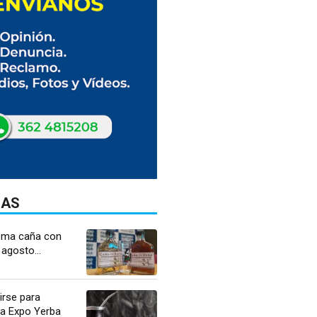
DAS
oma caña con
 agosto...
irse para
 la Expo Yerba