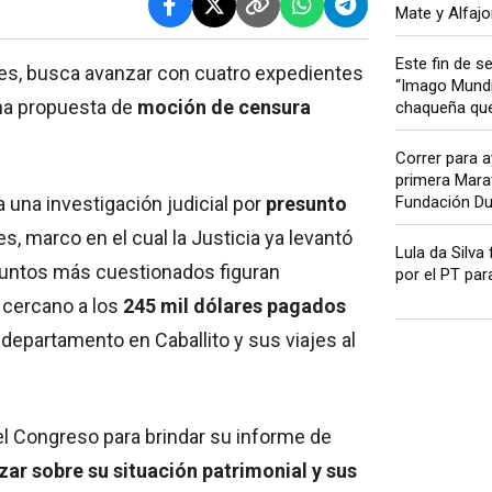
Mate y Alfajo
Este fin de 
ores, busca avanzar con cuatro expedientes
“Imago Mundi”
una propuesta de
moción de censura
chaqueña que.
Correr para ay
primera Marat
a una investigación judicial por
presunto
Fundación Dul
, marco en el cual la Justicia ya levantó
Lula da Silva 
 puntos más cuestionados figuran
por el PT para
 cercano a los
245 mil dólares pagados
departamento en Caballito y sus viajes al
el Congreso para brindar su informe de
zar sobre su situación patrimonial y sus