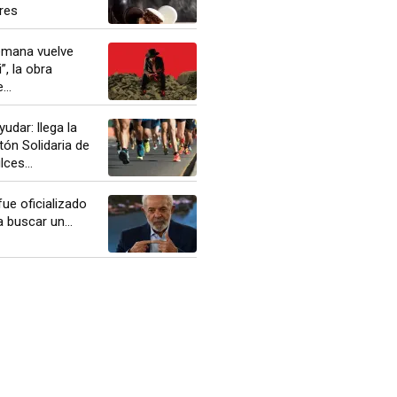
res
semana vuelve
, la obra
..
udar: llega la
ón Solidaria de
ces...
fue oficializado
 buscar un...