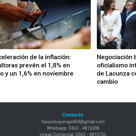
eleración de la inflación:
Negociación b
ltoras prevén el 1,8% en
oficialismo in
o y un 1,6% en noviembre
de Lacunza c
cambio
Contacto
facundoquiroga959@gmail.com
Whatsapp: 0362 - 4815208
Líneas Comercial: 0362 - 4815132