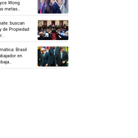
oyce Wong
as metas...
ate: buscan
y de Propiedad
...
mática: Brasil
mbajador en
baja...