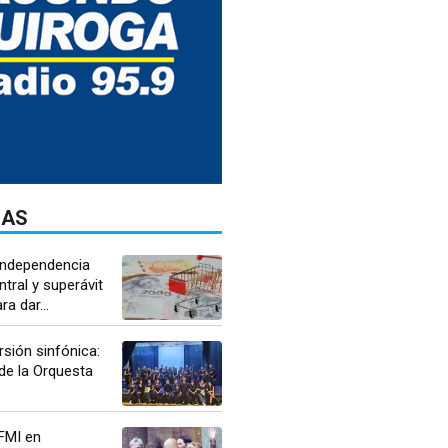
DAS
"Independencia
tral y superávit
a dar...
rsión sinfónica:
de la Orquesta
FMI en