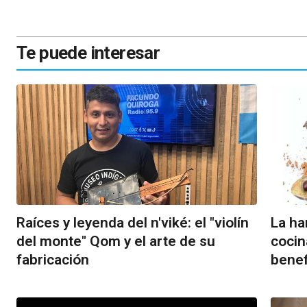
Te puede interesar
Raíces y leyenda del n'viké: el "violín
La ha
del monte" Qom y el arte de su
cocin
fabricación
benef