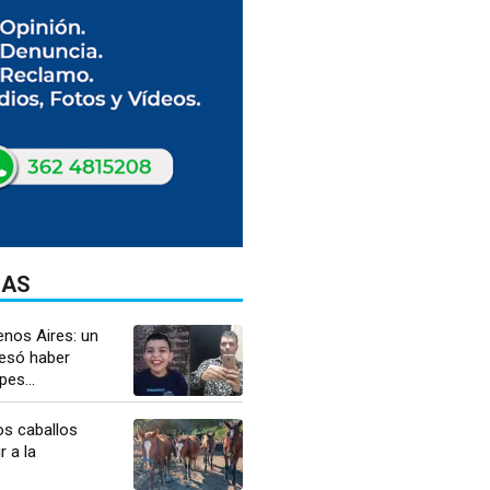
DAS
enos Aires: un
esó haber
es...
os caballos
r a la