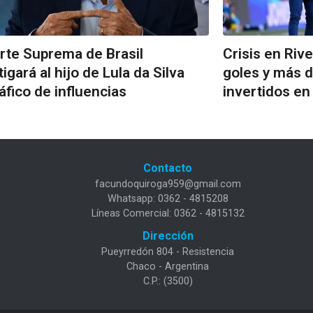
rte Suprema de Brasil
Crisis en Rive
tigará al hijo de Lula da Silva
goles y más 
ráfico de influencias
invertidos en
Contacto
facundoquiroga959@gmail.com
Whatsapp: 0362 - 4815208
Líneas Comercial: 0362 - 4815132
Dirección
Pueyrredón 804 - Resistencia
Chaco - Argentina
C.P.: (3500)