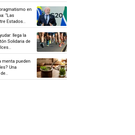
l pragmatismo en
a: "Las
tre Estados...
udar: llega la
ón Solidaria de
ces...
 la menta pueden
ales? Una
de...