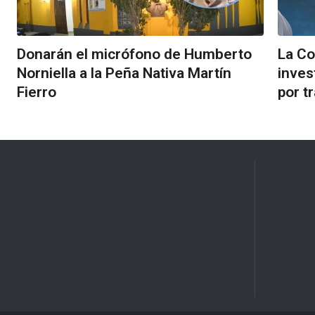
Donarán el micrófono de Humberto
La Co
Norniella a la Peña Nativa Martín
inves
Fierro
por t