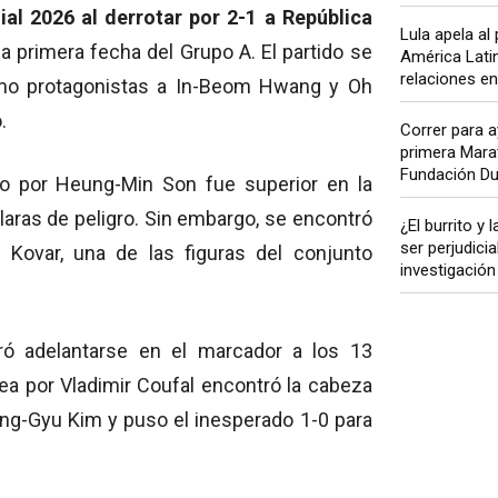
al 2026 al derrotar por 2-1 a República
Lula apela a
a primera fecha del Grupo A. El partido se
América Latin
relaciones en
omo protagonistas a In-Beom Hwang y Oh
.
Correr para ay
primera Marat
Fundación Dul
ado por Heung-Min Son fue superior en la
laras de peligro. Sin embargo, se encontró
¿El burrito y
ser perjudici
 Kovar, una de las figuras del conjunto
investigación 
ró adelantarse en el marcador a los 13
rea por Vladimir Coufal encontró la cabeza
eung-Gyu Kim y puso el inesperado 1-0 para