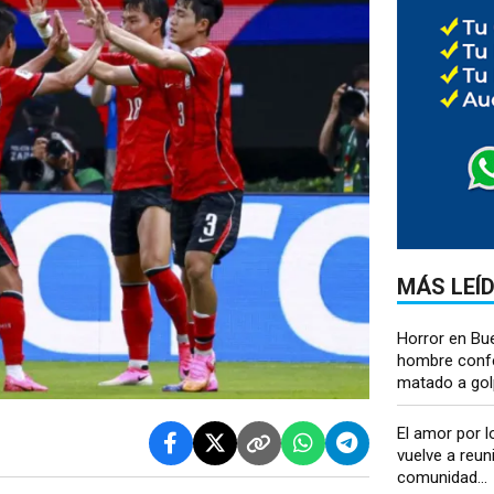
MÁS LEÍ
Horror en Bu
hombre conf
matado a golp
El amor por l
vuelve a reuni
comunidad...