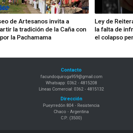
seo de Artesanos invita a
Ley de Reiter
rtir la tradición de la Caña con
la falta de in
 por la Pachamama
el colapso pe
Contacto
facundoquiroga959@gmail.com
Whatsapp: 0362 - 4815208
Líneas Comercial: 0362 - 4815132
Dirección
Pueyrredón 804 - Resistencia
Chaco - Argentina
C.P.: (3500)