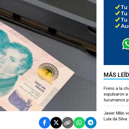
MÁS LEÍ
Freno a la cha
expulsaron 
tucumanos por
Javier Milei v
Lula da Silva: l