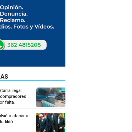
DAS
tarra ilegal:
a compradores
 falta...
olvió a atacar a
o tildó...