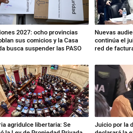
iones 2027: ocho provincias
Nuevas audie
blan sus comicios y la Casa
continúa el ju
da busca suspender las PASO
red de factur
ria agridulce libertaria: Se
Juicio por la
ó la Ley de Propiedad Privada
declarará la 