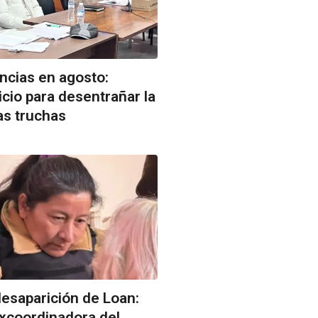
ncias en agosto:
icio para desentrañar la
as truchas
 desaparición de Loan:
excoordinadora del