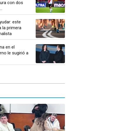
ura con dos
..
yudar: este
 la primera
alista
na en el
rno le sugirió a