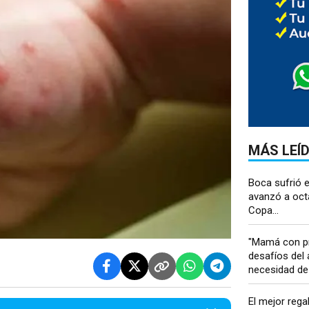
MÁS LEÍ
Boca sufrió e
avanzó a oct
Copa...
"Mamá con pr
desafíos del 
necesidad de 
El mejor rega