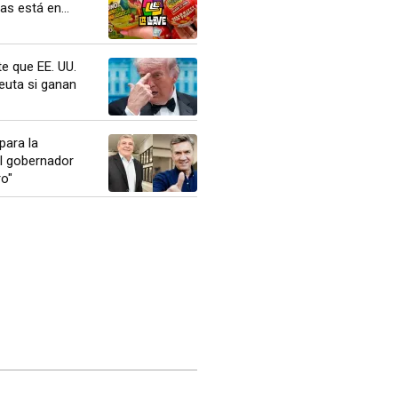
as está en...
e que EE. UU.
uta si ganan
para la
el gobernador
o"