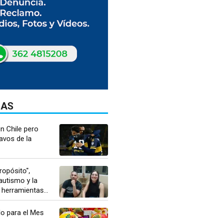
DAS
n Chile pero
avos de la
opósito",
autismo y la
herramientas...
lo para el Mes