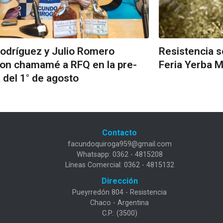
odríguez y Julio Romero
Resistencia s
ron chamamé a RFQ en la pre-
Feria Yerba M
ia del 1° de agosto
Contacto
facundoquiroga959@gmail.com
Whatsapp: 0362 - 4815208
Líneas Comercial: 0362 - 4815132
Dirección
Pueyrredón 804 - Resistencia
Chaco - Argentina
C.P.: (3500)