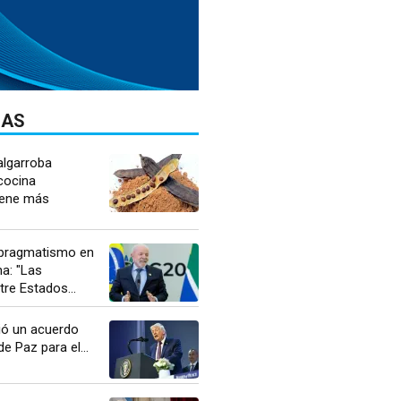
DAS
algarroba
cocina
Tiene más
l pragmatismo en
a: "Las
tre Estados...
ó un acuerdo
e Paz para el...