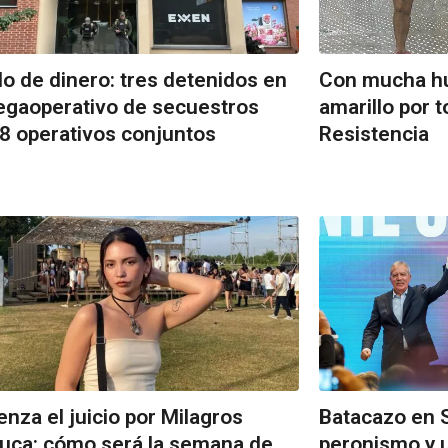
o de dinero: tres detenidos en
Con mucha hu
gaoperativo de secuestros
amarillo por 
8 operativos conjuntos
Resistencia
nza el juicio por Milagros
Batacazo en S
uca: cómo será la semana de
peronismo y u