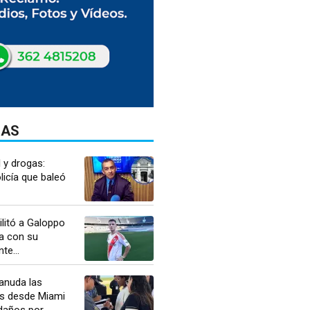
DAS
l y drogas:
licía que baleó
ilitó a Galoppo
a con su
te...
anuda las
s desde Miami
daños por...