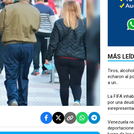
MÁS LEÍ
Tiros, alcoho
echaron al po
a un...
La FIFA inhab
por una deud
exrepresentan
Venezuela re
deportacione
luego de los 