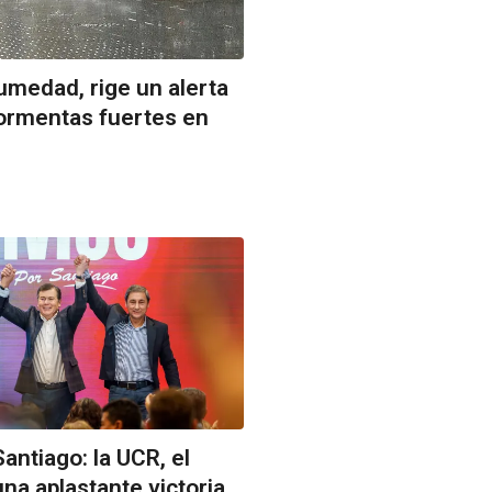
medad, rige un alerta
tormentas fuertes en
antiago: la UCR, el
na aplastante victoria