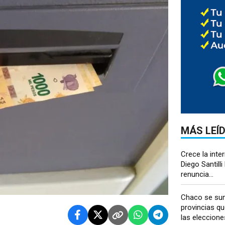
MÁS LEÍ
Crece la inte
Diego Santilli 
renuncia...
Chaco se sum
provincias q
las eleccion