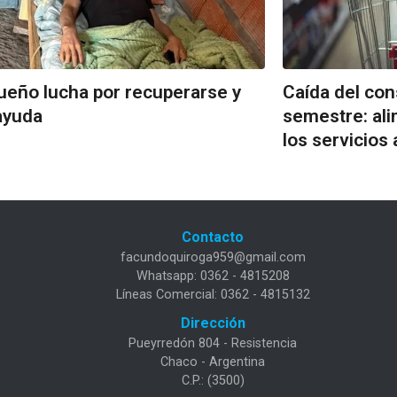
eño lucha por recuperarse y
Caída del co
ayuda
semestre: al
los servicios
Contacto
facundoquiroga959@gmail.com
Whatsapp: 0362 - 4815208
Líneas Comercial: 0362 - 4815132
Dirección
Pueyrredón 804 - Resistencia
Chaco - Argentina
C.P.: (3500)