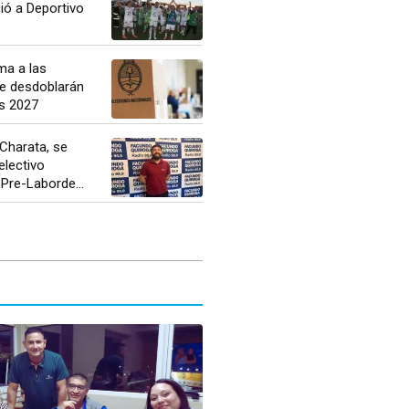
ió a Deportivo
a a las
ue desdoblarán
es 2027
Charata, se
electivo
 Pre-Laborde...