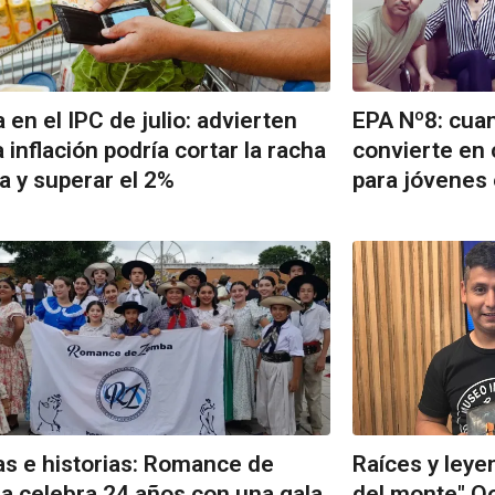
a en el IPC de julio: advierten
EPA Nº8: cua
a inflación podría cortar la racha
convierte en
ta y superar el 2%
para jóvenes 
s e historias: Romance de
Raíces y leyen
 celebra 24 años con una gala
del monte" Qo