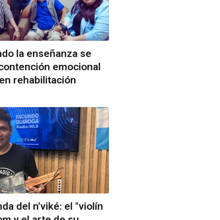
ndo la enseñanza se
 contención emocional
en rehabilitación
da del n'viké: el "violín
m y el arte de su