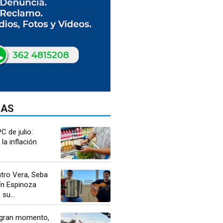
DAS
PC de julio:
la inflación
atro Vera, Seba
ín Espinoza
su...
 gran momento,