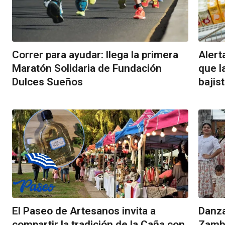
Correr para ayudar: llega la primera
Alert
Maratón Solidaria de Fundación
que l
Dulces Sueños
bajis
El Paseo de Artesanos invita a
Danza
compartir la tradición de la Caña con
Zamba