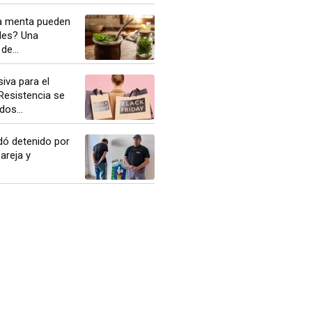
 la menta pueden
ales? Una
de...
iva para el
 Resistencia se
dos...
dó detenido por
areja y