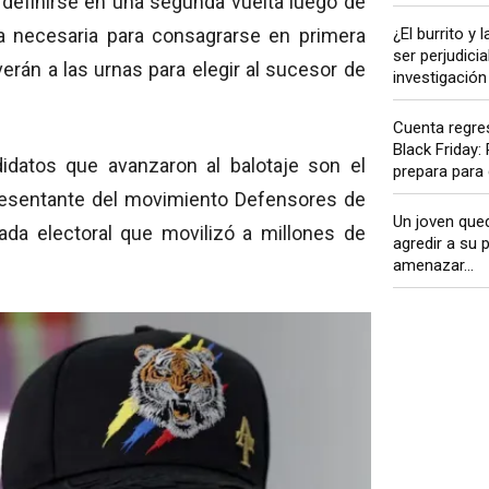
definirse en una segunda vuelta luego de
¿El burrito y
a necesaria para consagrarse en primera
ser perjudici
verán a las urnas para elegir al sucesor de
investigación 
Cuenta regres
Black Friday:
didatos que avanzaron al balotaje son el
prepara para 
presentante del movimiento Defensores de
Un joven que
da electoral que movilizó a millones de
agredir a su p
amenazar...