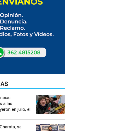
DAS
encias
s a las
eron en julio, el
Charata, se