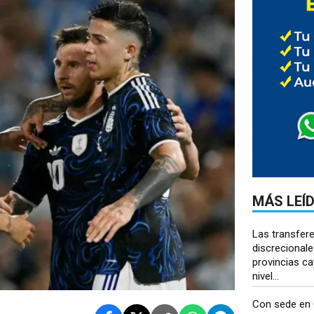
MÁS LEÍ
Las transfer
discrecionale
provincias cay
nivel...
Con sede en 