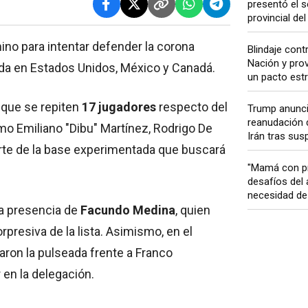
presentó el s
provincial del
amino para intentar defender la corona
Blindaje contr
Nación y prov
ida en Estados Unidos, México y Canadá.
un pacto estr
 que se repiten
17 jugadores
respecto del
Trump anunci
reanudación 
omo Emiliano "Dibu" Martínez, Rodrigo De
Irán tras sus
arte de la base experimentada que buscará
"Mamá con pr
desafíos del 
necesidad de 
a presencia de
Facundo Medina
, quien
presiva de la lista. Asimismo, en el
ron la pulseada frente a Franco
en la delegación.