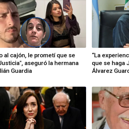
o al cajón, le prometí que se
“La experienc
Justicia", aseguró la hermana
que se haga J
lián Guardia
Álvarez Guar