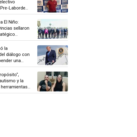
electivo
 Pre-Laborde...
a El Niño:
incias sellaron
atégico...
ó la
del diálogo con
pender una...
opósito",
autismo y la
herramientas...