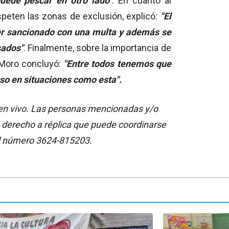
puede pescar en otro lado"
. En cuanto al
peten las zonas de exclusión, explicó:
"El
ser sancionado con una multa y además se
sados"
. Finalmente, sobre la importancia de
 Moro concluyó:
"Entre todos tenemos que
so en situaciones como esta".
a en vivo. Las personas mencionadas y/o
 derecho a réplica que puede coordinarse
l número 3624-815203.