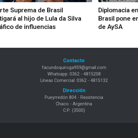
rte Suprema de Brasil
Diplomacia en 
tigará al hijo de Lula da Silva
Brasil pone en
ráfico de influencias
de AySA
Contacto
facundoquiroga959@gmail.com
Whatsapp: 0362 - 4815208
Líneas Comercial: 0362 - 4815132
Dirección
Pueyrredón 804 - Resistencia
Chaco - Argentina
C.P.: (3500)