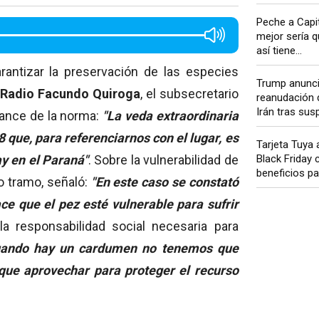
Peche a Capit
mejor sería q
así tiene...
antizar la preservación de las especies
Trump anunci
n
Radio Facundo Quiroga
, el subsecretario
reanudación 
Irán tras sus
cance de la norma:
"La veda extraordinaria
 que, para referenciarnos con el lugar, es
Tarjeta Tuya
y en el Paraná"
. Sobre la vulnerabilidad de
Black Friday
beneficios par
o tramo, señaló:
"En este caso se constató
ce que el pez esté vulnerable para sufrir
 la responsabilidad social necesaria para
uando hay un cardumen no tenemos que
 que aprovechar para proteger el recurso