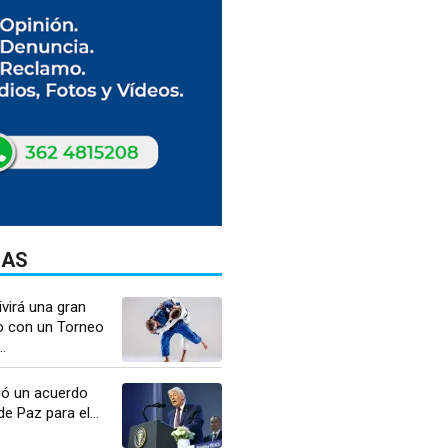
DAS
ivirá una gran
do con un Torneo
.
ó un acuerdo
e Paz para el...