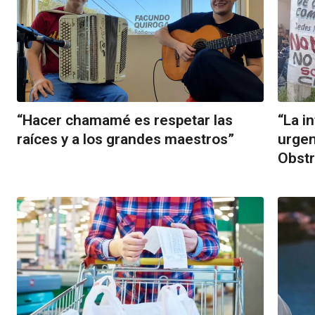
“Hacer chamamé es respetar las
“La i
raíces y a los grandes maestros”
urgen
Obstr