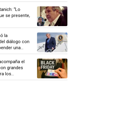
anich: “Lo
ue se presente,
ó la
del diálogo con
pender una...
 acompaña el
 con grandes
a los...