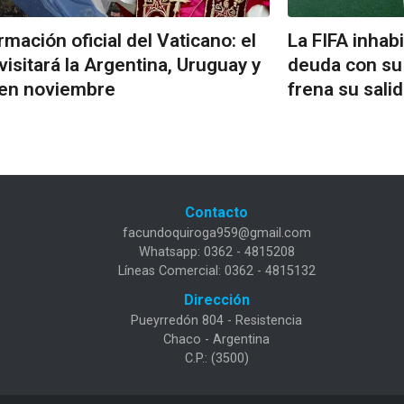
rmación oficial del Vaticano: el
La FIFA inhabi
visitará la Argentina, Uruguay y
deuda con su
 en noviembre
frena su sali
Contacto
facundoquiroga959@gmail.com
Whatsapp: 0362 - 4815208
Líneas Comercial: 0362 - 4815132
Dirección
Pueyrredón 804 - Resistencia
Chaco - Argentina
C.P.: (3500)