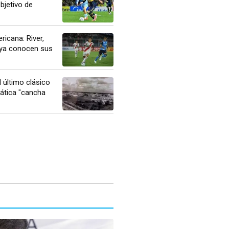
objetivo de
icana: River,
 ya conocen sus
 último clásico
ática "cancha