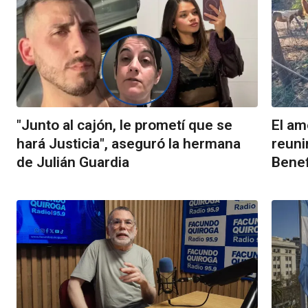
"Junto al cajón, le prometí que se
El am
hará Justicia", aseguró la hermana
reuni
de Julián Guardia
Benef