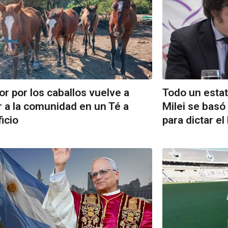
or por los caballos vuelve a
Todo un estat
r a la comunidad en un Té a
Milei se basó
icio
para dictar el