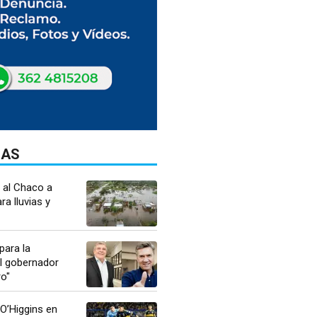
DAS
a al Chaco a
ra lluvias y
para la
el gobernador
o"
 O’Higgins en