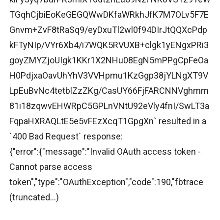
TGqhCjbiEoKeGEGQWwDKfaWRkhJfK7M7OLv5F7E
Gnvm+ZvF8tRaSq9/eyDxuTl2wl0f94DIrJtQQXcPdp
kFTyNIp/VYr6Xb4/i7WQK5RVUXB+clgk1yENgxPRi3
goyZMYZjoUIgk1KKr1X2NHu08EgN5mPPgCpFeOa
H0PdjxaOavUhYhV3VVHpmu1KzGgp38jYLNgXT9V
LpEuBvNc4tetblZzZKg/CasUY66FjFARCNNVghmm
81i18zqwvEHWRpC5GPLnVNtU92eVly4fnI/SwLT3a
FqpaHXRAQLtE5e5vFEzXcqT1GpgXn` resulted in a
`400 Bad Request` response:
{"error":{"message":"Invalid OAuth access token -
Cannot parse access
token","type":"OAuthException","code":190,"fbtrace
(truncated...)