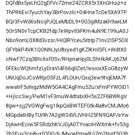
DQfdBx5jeLhQ2gDfVv72me24ZCRX5r3XnGHuiz+z
ThPR6Evi7yuchYay3BrPovzlc+04HneTcDe5XA9TP
BQr3FvWd6sNcijPJQLeMbDL9+0G3gIMzakh9aeLM
5OrSN0vTcpCKB2fdp7eWpvt0iFKm4uN9E199uA0J
Nbo9omL0X8d3vzsr/HiQlRYceu5rbtp71nv2ISP5OX
QFYbkP4VK1QONNJyU8xyed1gKZlKmlSFL+WdtX0
cNwf7Czq3Btc6sf0Sv/RHpnaHpj0LShHkAKJj6ZM
0FEkcWQhmfzLyDraVI4F66qlIZet/IesioxXEoG8zyW
UNUqDoJCsWRpOSFzL4fLOUn/Qxq3ew9hqEMA7F
wwatrF5ohigzMdW5OA4CAgFmu52u/xFmPYWOiD1
+HjIccSwj/PwM1vF3muW4dtxbiXH5s2ZF6BWKgV
8gw+sjj2VGWgFwg1IkpQxBWTEFGtk4la8vCMJMo6
MGpdatHByTUi9h7A2gW34VlJVHH25FN9GAP/eYw
DjAwHEciw5FSRdzhKVJGjA0TYvaciHWXmk+fv53g
2hSEuv3cp8u+fODG/6JMyoePmwR/i7m2tnqf5O3h