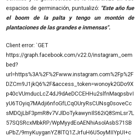
espacios de germinación, puntualizó:
"Este año fue
el boom de la palta y tengo un montón de
plantaciones de las grandes e inmensas".
Client error: `GET
https://graph.facebook.com/v22.0/instagram_oem
bed?
url=https%3A%2F%2Fwww.instagram.com%2Fp%2F
DZCm9J1jkQ6%2F&access_token=wonoyk2GDo9X
p40cVUmducLcZ4dJ9dAeDCCEHHu2slfnMaqpsbvI
yU6TOyiq7MAdji6nfoGfLCqOUryRsCUNsg0soveCc
sMDQjLbF3pmR8v7VJlDoTykawynIlS62iQ8SmLsr7L
57SQSRcxMbkRP/WpMyydEoAENhiAsolAsbS71SB
uPbZ/9myKuyganYZ8lTQ1ZJrfuH6U5oyMIIYpUI+c