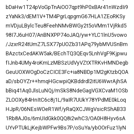
bDaHw1T24pVoGpTnAiOO7qpt9hP0xBAr41nWzdIi9
zYaNk3/dEM1V+TM4PgrLqpgmG67HLA1ZEoRKSy
mVDjuLBylcTeu8FeehNMvBWGy2t5oVMm1VjRkd5
98I7J6uH07/AnBNXPP74oJAQ/yw+YLC1lnU5vowo
/JzxrR24tUmZ7LSX77pUOZb31APq79ybMVUSnBm
BAzctxCedAKW5ak/BEchTQ3QEqv5LnhVgF9Kjpwu
fIJnb4UMy4roKmLzMBSzUdVyVZtXTRKvHMNDegb
GeuUOXWOgDoCzCICE3Fc+ia8NBDp1M2gKtzbQOA
aD/sbOYZr++hmqHGcwpiQKBddrdl2itU6WwrAjhSA
bBiq41Aq0JlsLuNQj/mSkS8NdeGagVGXCvaM1OSb
ZLOOXy84HnItC6c8j1L/9aIR7UUkY78YPdME0kLoq
HJpR/06NEsWOeR1Wf/yRaQXCJWgVsicRShAB33
1Rb8AJ0s/6mUIdGkk0QQ8i2whC3/OA0H8Hyv6sA
UYvPTUkLjKejbWPFw9Bs7P/oSuYa/ybOOrFuz1lyN