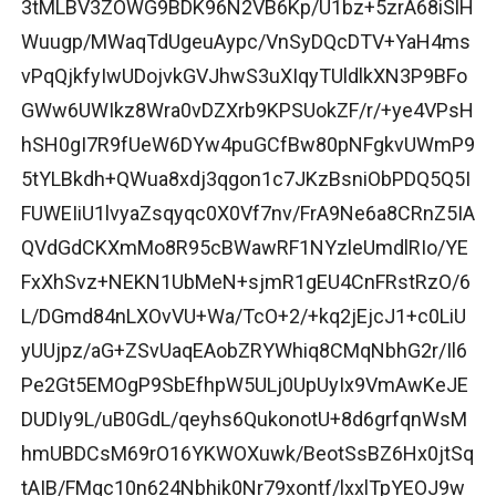
3tMLBV3ZOWG9BDK96N2VB6Kp/U1bz+5zrA68iSlH
Wuugp/MWaqTdUgeuAypc/VnSyDQcDTV+YaH4ms
vPqQjkfyIwUDojvkGVJhwS3uXIqyTUldlkXN3P9BFo
GWw6UWIkz8Wra0vDZXrb9KPSUokZF/r/+ye4VPsH
hSH0gI7R9fUeW6DYw4puGCfBw80pNFgkvUWmP9
5tYLBkdh+QWua8xdj3qgon1c7JKzBsniObPDQ5Q5I
FUWEIiU1lvyaZsqyqc0X0Vf7nv/FrA9Ne6a8CRnZ5IA
QVdGdCKXmMo8R95cBWawRF1NYzleUmdlRIo/YE
FxXhSvz+NEKN1UbMeN+sjmR1gEU4CnFRstRzO/6
L/DGmd84nLXOvVU+Wa/TcO+2/+kq2jEjcJ1+c0LiU
yUUjpz/aG+ZSvUaqEAobZRYWhiq8CMqNbhG2r/Il6
Pe2Gt5EMOgP9SbEfhpW5ULj0UpUyIx9VmAwKeJE
DUDIy9L/uB0GdL/qeyhs6QukonotU+8d6grfqnWsM
hmUBDCsM69rO16YKWOXuwk/BeotSsBZ6Hx0jtSq
tAIB/FMqc10n624Nbhik0Nr79xontf/lxxlTpYEOJ9w