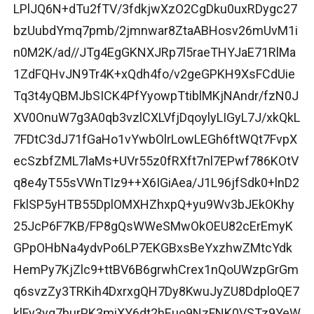
LPlJQ6N+dTu2fTV/3fdkjwXzO2CgDku0uxRDygc27
bzUubdYmq7pmb/2jmnwar8ZtaABHosv26mUvM1i
n0M2K/ad//JTg4EgGKNXJRp7l5raeTHYJaE71RlMa
1ZdFQHvJN9Tr4K+xQdh4fo/v2geGPKH9XsFCdUie
Tq3t4yQBMJbSICK4PfYyowpTtiblMKjNAndr/fzN0J
XV0OnuW7g3A0qb3vzlCXLVfjDqoylyLIGyL7J/xkQkL
7FDtC3dJ71fGaHo1vYwbOlrLowLEGh6ftWQt7FvpX
ecSzbfZML7laMs+UVr55z0fRXft7nl7EPwf786KOtV
q8e4yT55sVWnTIz9++X6IGiAea/J1L96jfSdk0+lnD2
FklSP5yHTB55DplOMXHZhxpQ+yu9Wv3bJEkOKhy
25JcP6F7KB/FP8gQsWWeSMwOkOEU82cErEmyK
GPpOHbNa4ydvPo6LP7EKGBxsBeYxzhwZMtcYdk
HemPy7KjZlc9+ttBV6B6grwhCrex1nQoUWzpGrGm
q6svzZy3TRKih4DxrxgQH7Dy8KwuJyZU8DdploQE7
klFy3yq7burPK3miXY6dt2hEuo9NzFNK0VSTz9YeW