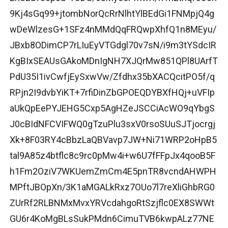
9Kj4sGq99+jtombNorQcRrNlhtYlBEdGi1FNMpjQ4g
wDeWlzesG+1SFz4nMMdQqFRQwpXhfQ1n8MEyu/
JBxb8ODimCP7rLIuEyVTGdgl70v7sN/i9m3tYSdcIR
KgBIxSEAUsGAkoMDnIgNH7XJQrMw851QPl8UArfT
PdU35I1ivCwfjEySxwVw/Zfdhx35bXACQcitPO5f/q
RPjn2I9dvbYiKT+7rfiDinZbGPOEQDYBXfHQj+uVFIp
aUkQpEePYJEHG5Cxp5AgHZeJSCCiAcWO9qYbgS
J0cBIdNFCVIFWQ0gTzuPlu3sxV0rsoSUuSJTjocrgj
Xk+8F03RY4cBbzLaQBVavp7JW+Ni71WRP2oHpB5
tal9A85z4btflc8c9rc0pMw4i+w6U7fFFpJx4qooB5F
h1Fm2OziV7WKUemZmCm4E5pnTR8vcndAHWPH
MPftJBOpXn/3K1aMGALkRxz7OUo7l7reXliGhbRG0
ZUrRf2RLBNMxMvxYRVcdahgoRtSzjflc0EX8SWWt
GU6r4KoMgBLsSukPMdn6CimuTVB6kwpALz77NE