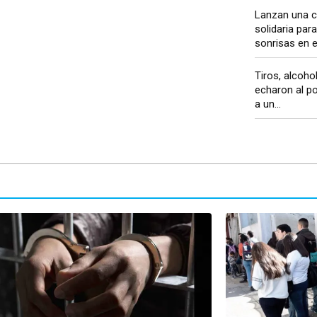
Lanzan una 
solidaria para
sonrisas en el
Tiros, alcoho
echaron al po
a un...