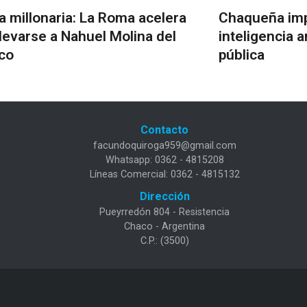
a millonaria: La Roma acelera
Chaqueña imp
llevarse a Nahuel Molina del
inteligencia ar
ico
pública
Contacto
facundoquiroga959@gmail.com
Whatsapp: 0362 - 4815208
Líneas Comercial: 0362 - 4815132
Dirección
Pueyrredón 804 - Resistencia
Chaco - Argentina
C.P.: (3500)