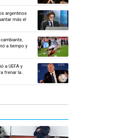
os argentinos
uantar más el
 cambiante,
nó a tiempo y
ió a UEFA y
 frenar la...