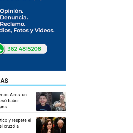
DAS
enos Aires: un
esó haber
es...
ico y respete el
uel cruzó a