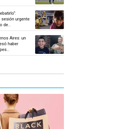
batirlo":
 sesión urgente
o de...
enos Aires: un
esó haber
es...