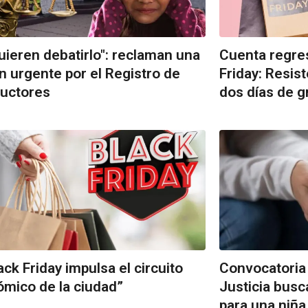
uieren debatirlo": reclaman una
Cuenta regres
n urgente por el Registro de
Friday: Resis
uctores
dos días de g
lack Friday impulsa el circuito
Convocatoria 
mico de la ciudad”
Justicia busc
para una niña