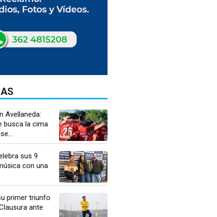
DAS
n Avellaneda:
e busca la cima
se...
elebra sus 9
música con una
u primer triunfo
 Clausura ante