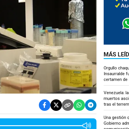
MÁS LEÍ
Orgullo chaq
Insaurralde f
certamen de a
Venezuela: la
muertos asci
tras el terre
Una gestión q
Gobierno admi
comunicación 