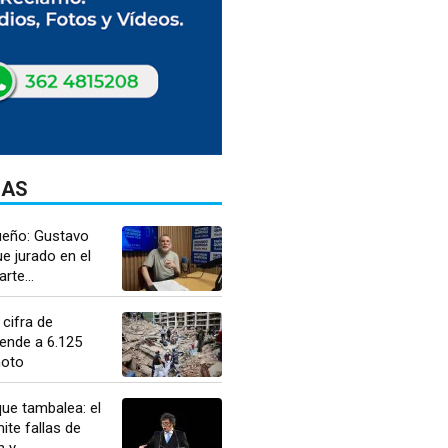
DAS
ueño: Gustavo
ue jurado en el
rte...
 cifra de
ende a 6.125
moto
ue tambalea: el
te fallas de
y...