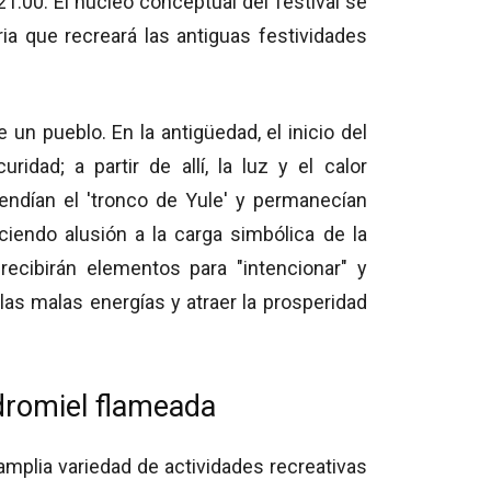
21:00. El núcleo conceptual del festival se
ia que recreará las antiguas festividades
un pueblo. En la antigüedad, el inicio del
idad; a partir de allí, la luz y el calor
ndían el 'tronco de Yule' y permanecían
ciendo alusión a la carga simbólica de la
 recibirán elementos para "intencionar" y
 las malas energías y atraer la prosperidad
idromiel flameada
amplia variedad de actividades recreativas