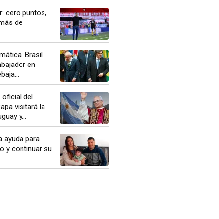
r: cero puntos,
 más de
mática: Brasil
mbajador en
baja...
oficial del
apa visitará la
guay y...
a ayuda para
co y continuar su