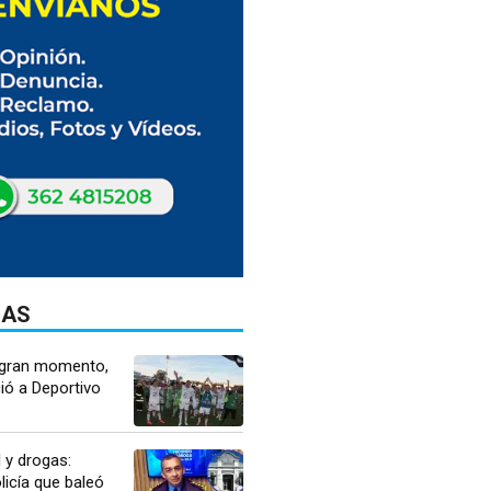
DAS
 gran momento,
ió a Deportivo
l y drogas:
licía que baleó