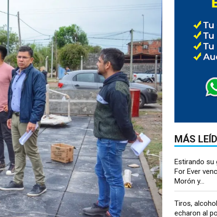
MÁS LEÍ
Estirando su
For Ever venc
Morón y...
Tiros, alcoho
echaron al po