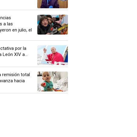
encias
s a las
eron en julio, el
ctativa por la
a León XIV a...
a remisión total
avanza hacia