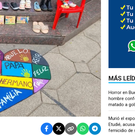
MÁS LEÍ
Horror en Bu
hombre conf
matado a golp
Murió el expo
Etudié, acusa
femicidio de s