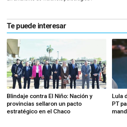
Te puede interesar
Blindaje contra El Niño: Nación y
Lula d
provincias sellaron un pacto
PT pa
estratégico en el Chaco
manda