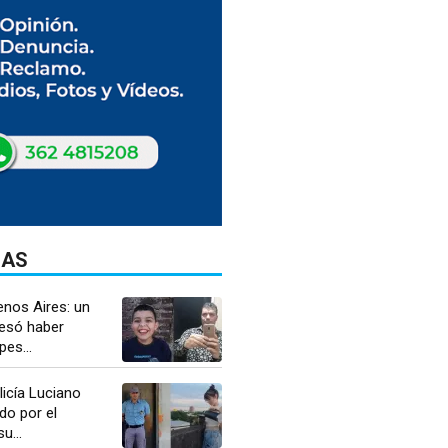
DAS
enos Aires: un
esó haber
es...
licía Luciano
do por el
u...