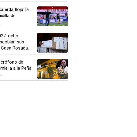
uerda floja: la
idilla de
.
027: ocho
esdoblan sus
 Casa Rosada...
icrófono de
niella a la Peña
..