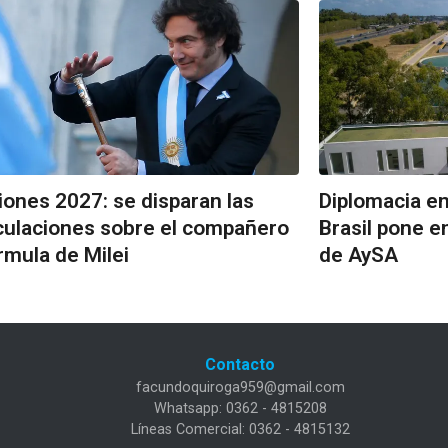
iones 2027: se disparan las
Diplomacia en 
ulaciones sobre el compañero
Brasil pone en
rmula de Milei
de AySA
Contacto
facundoquiroga959@gmail.com
Whatsapp: 0362 - 4815208
Líneas Comercial: 0362 - 4815132