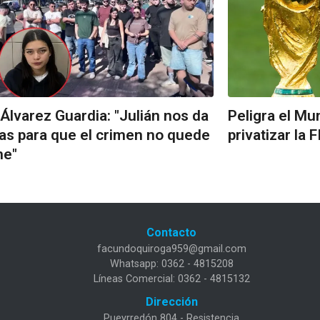
Álvarez Guardia: "Julián nos da
Peligra el Mu
as para que el crimen no quede
privatizar la 
ne"
Contacto
facundoquiroga959@gmail.com
Whatsapp: 0362 - 4815208
Líneas Comercial: 0362 - 4815132
Dirección
Pueyrredón 804 - Resistencia