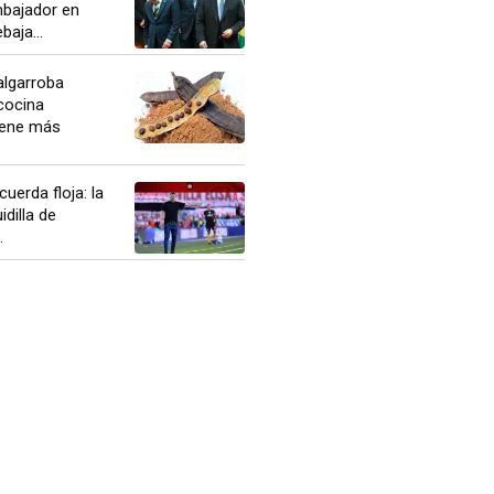
mbajador en
baja...
algarroba
cocina
Tiene más
uerda floja: la
idilla de
.