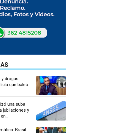
DAS
l y drogas:
licía que baleó
lizó una suba
a jubilaciones y
en...
mática: Brasil