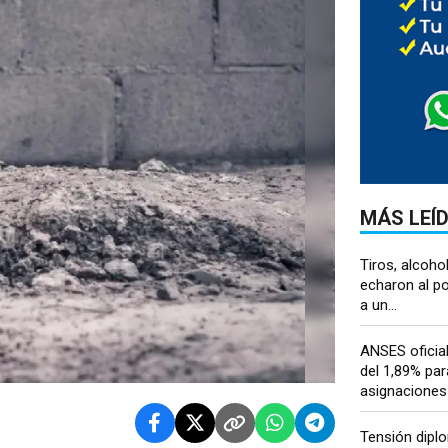
MÁS LEÍ
Tiros, alcoho
echaron al po
a un...
ANSES oficia
del 1,89% par
asignaciones 
Tensión diplo