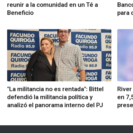
reunir a la comunidad en un Té a
Banco
Beneficio
para 
"La militancia no es rentada": Bittel
River
defendió la militancia política y
en 7,
analizó el panorama interno del PJ
pres