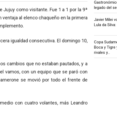
Gastronómico:
legado del sec
 Jujuy como visitante. Fue 1 a 1 por la 9ª
n ventaja al elenco chaqueño en la primera
Javier Milei v
Lula da Silva: l
complemento.
rcera igualdad consecutiva. El domingo 10,
Copa Sudamer
Boca y Tigre
rivales y...
 los cambios que no estaban pautados, y a
de el vamos, con un equipo que se paró con
Garnerone se movió por todo el frente de
l medio con cuatro volantes, más Leandro