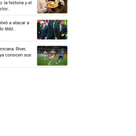
 la historia y el
tor...
olvió a atacar a
o tildó...
icana: River,
 ya conocen sus