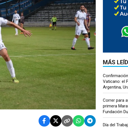
MÁS LEÍ
Confirmación 
Vaticano: el P
Argentina, Uru
Correr para ay
primera Marat
Fundación Dul
Día del Traba