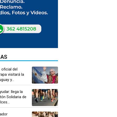
DAS
oficial del
apa visitará la
guay y...
udar: llega la
ón Solidaria de
ces...
jador