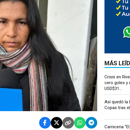
MÁS LEÍ
Crisis en Rive
cero goles y
USD$31...
Así quedó la 
Copas tras el 
Carniceria “El