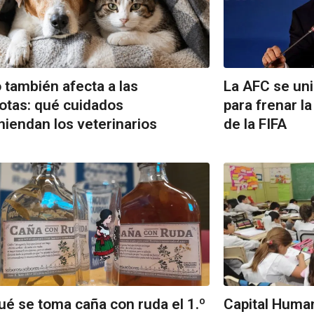
ío también afecta a las
La AFC se un
tas: qué cuidados
para frenar la
iendan los veterinarios
de la FIFA
ué se toma caña con ruda el 1.º
Capital Human