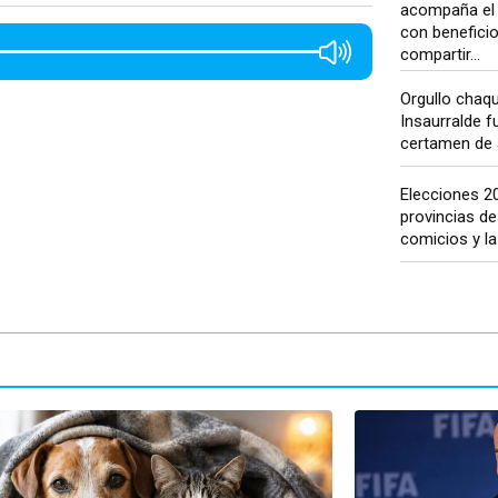
acompaña el 
con benefici
compartir...
Orgullo chaq
Insaurralde f
certamen de a
Elecciones 2
provincias d
comicios y la