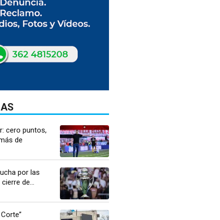
DAS
r: cero puntos,
 más de
lucha por las
cierre de...
 Corte”