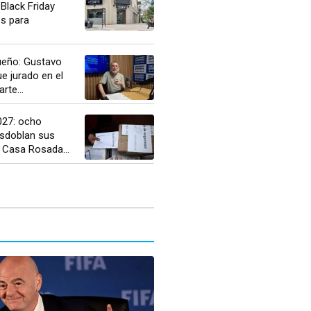
Black Friday
os para
ueño: Gustavo
ue jurado en el
rte...
027: ocho
esdoblan sus
 Casa Rosada...