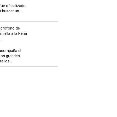
fue oficializado
 buscar un...
icrófono de
niella a la Peña
..
 acompaña el
 con grandes
a los...