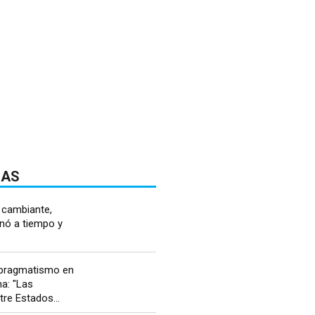
DAS
 cambiante,
nó a tiempo y
l pragmatismo en
a: "Las
tre Estados...