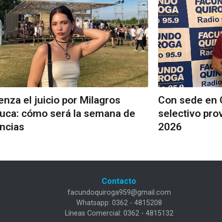
nza el juicio por Milagros
Con sede en C
uca: cómo será la semana de
selectivo pro
ncias
2026
Contacto
facundoquiroga959@gmail.com
Whatsapp: 0362 - 4815208
Líneas Comercial: 0362 - 4815132