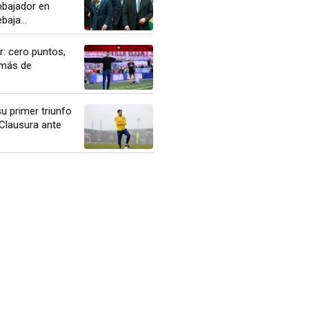
mbajador en
baja...
r: cero puntos,
 más de
u primer triunfo
 Clausura ante