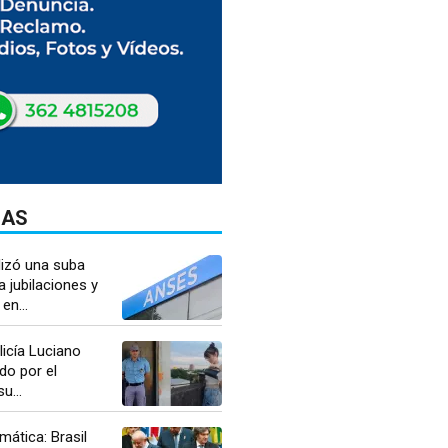
DAS
lizó una suba
a jubilaciones y
en...
licía Luciano
do por el
u...
mática: Brasil