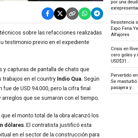
por una deud
exrepresentan
Resistencia s
Expo Feria Y
técnicos sobre las refacciones realizadas
Alfajores
su testimonio previo en el expediente
Crisis en Rive
cero goles y
USD$31...
s y capturas de pantalla de chats que
Pervertido en
s trabajos en el country
Indio Qua
. Según
Se masturbó 
pasajera y...
 fue de USD 94.000, pero la cifra final
 y arreglos que se sumaron con el tiempo.
e que el monto total de la obra alcanzó los
en dólares
. El contratista justificó esta
tual en el sector de la construcción para