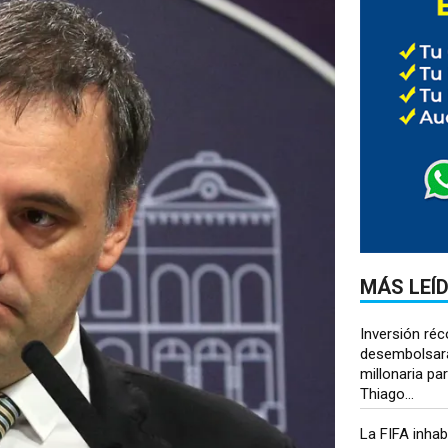
MÁS LEÍ
Inversión réc
desembolsará
millonaria par
Thiago...
La FIFA inhab