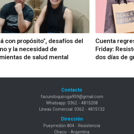
 con propósito", desafíos del
Cuenta regres
mo y la necesidad de
Friday: Resis
mientas de salud mental
dos días de g
Contacto
facundoquiroga959@gmail.com
Whatsapp: 0362 - 4815208
Líneas Comercial: 0362 - 4815132
Dirección
Pueyrredón 804 - Resistencia
Chaco - Argentina