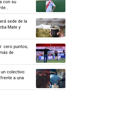
a con su
te...
erá sede de la
erba Mate y
r: cero puntos,
 más de
 un colectivo:
frente a una