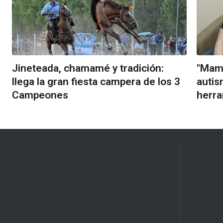
Jineteada, chamamé y tradición:
"Mamá
llega la gran fiesta campera de los 3
autis
Campeones
herra