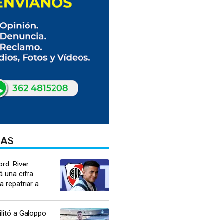
DAS
ord: River
 una cifra
a repatriar a
ilitó a Galoppo