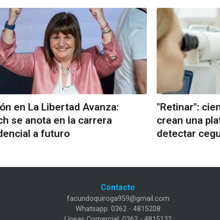
ón en La Libertad Avanza:
"Retinar": cie
ich se anota en la carrera
crean una pla
dencial a futuro
detectar cegu
Contacto
facundoquiroga959@gmail.com
Whatsapp: 0362 - 4815208
Líneas Comercial: 0362 - 4815132