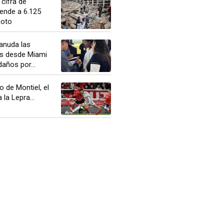
 cifra de
ende a 6.125
moto
anuda las
s desde Miami
daños por...
 de Montiel, el
la Lepra...