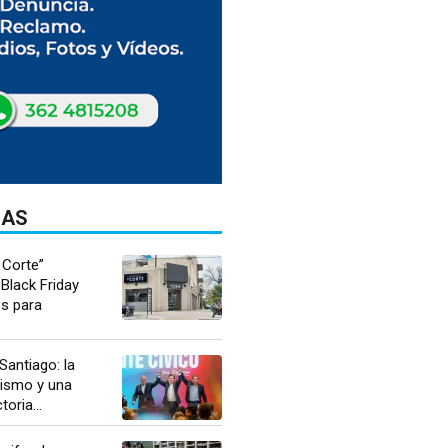
DAS
 Corte”
Black Friday
os para
antiago: la
nismo y una
toria...