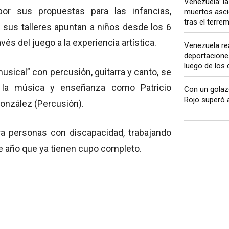
Venezuela: la
or sus propuestas para las infancias,
muertos asci
tras el terre
 sus talleres apuntan a niños desde los 6
és del juego a la experiencia artística.
Venezuela re
deportacione
luego de los 
musical” con percusión, guitarra y canto, se
n la música y enseñanza como Patricio
Con un golazo
Rojo superó a 
González (Percusión).
ra personas con discapacidad, trabajando
e año que ya tienen cupo completo.