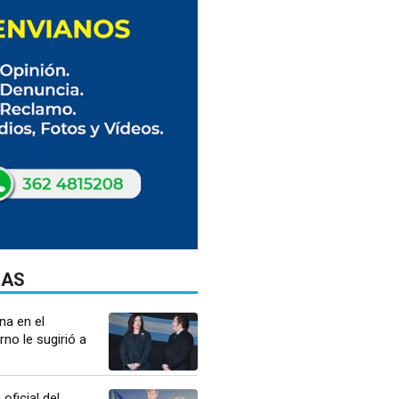
DAS
na en el
rno le sugirió a
oficial del