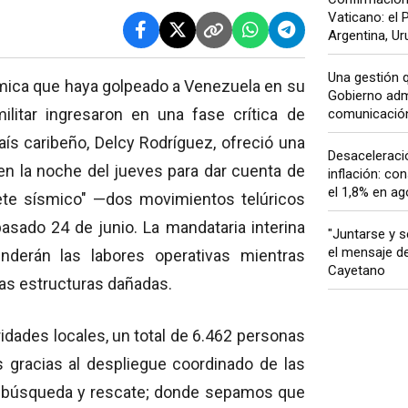
Vaticano: el P
Argentina, Uru
Una gestión q
mica que haya golpeado a Venezuela en su
Gobierno admi
 militar ingresaron en una fase crítica de
comunicación 
aís caribeño, Delcy Rodríguez, ofreció una
Desaceleració
en la noche del jueves para dar cuenta de
inflación: co
el 1,8% en ago
lete sísmico" —dos movimientos telúricos
pasado 24 de junio.
La mandataria interina
"Juntarse y s
el mensaje d
nderán las labores operativas mientras
Cayetano
 las estructuras dañadas.
idades locales, un total de 6.462 personas
 gracias al despliegue coordinado de las
e búsqueda y rescate; donde sepamos que