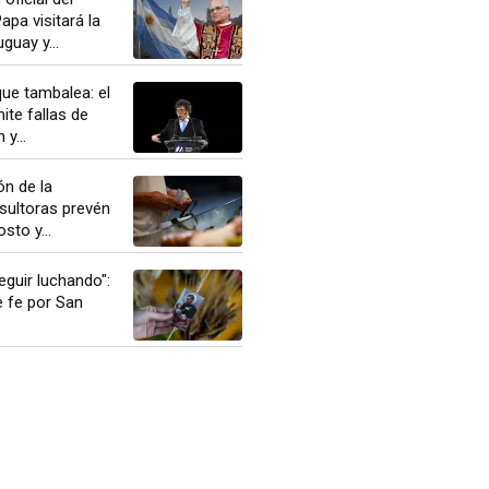
apa visitará la
guay y...
ue tambalea: el
te fallas de
y...
n de la
nsultoras prevén
sto y...
eguir luchando":
e fe por San