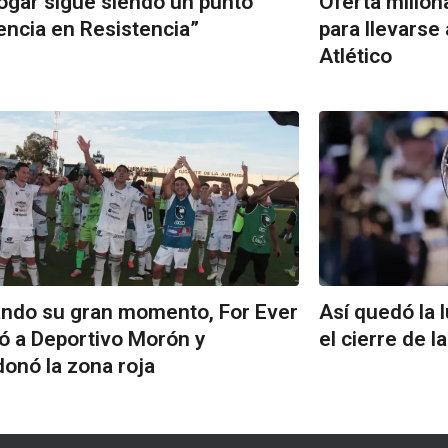
ogar sigue siendo un punto
Oferta millon
encia en Resistencia”
para llevarse
Atlético
ando su gran momento, For Ever
Así quedó la 
ó a Deportivo Morón y
el cierre de l
onó la zona roja