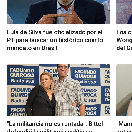
Lula da Silva fue oficializado por el
Los o
PT para buscar un histórico cuarto
Wong 
mandato en Brasil
del G
"La militancia no es rentada": Bittel
"Mamá
defendió la militancia política y
autis