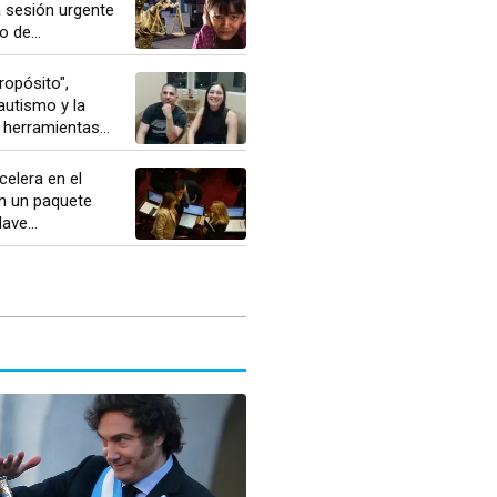
 sesión urgente
o de...
opósito",
autismo y la
herramientas...
celera en el
n un paquete
ve...