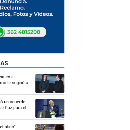
DAS
na en el
rno le sugirió a
ó un acuerdo
e Paz para el...
batirlo":