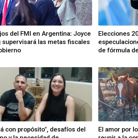
jos del FMI en Argentina: Joyce
Elecciones 20
supervisará las metas fiscales
especulacion
obierno
de fórmula de
 con propósito", desafíos del
El amor por l
mo y la necesidad de
reunir a la c