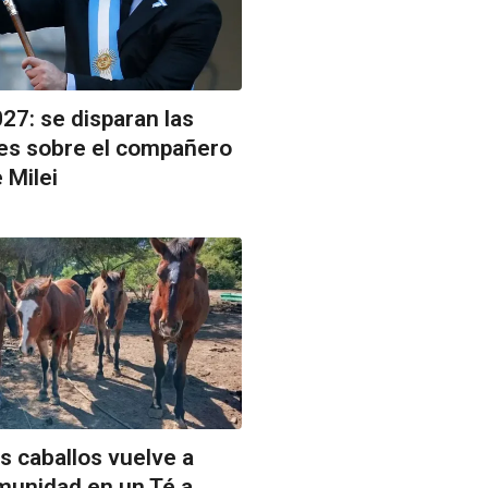
27: se disparan las
es sobre el compañero
 Milei
os caballos vuelve a
omunidad en un Té a