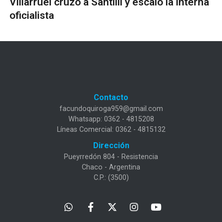
Villarruel cruzó a Santilli y escaló la interna
oficialista
Contacto
facundoquiroga959@gmail.com
Whatsapp: 0362 - 4815208
Líneas Comercial: 0362 - 4815132
Dirección
Pueyrredón 804 - Resistencia
Chaco - Argentina
C.P.: (3500)